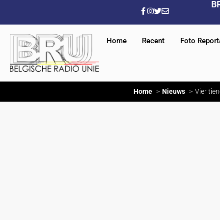
B
Home
Recent
Foto Repor
Home
Nieuws
Vier tie