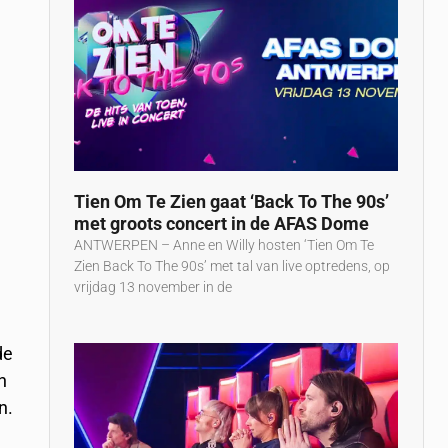
Tien Om Te Zien gaat ‘Back To The 90s’
met groots concert in de AFAS Dome
ANTWERPEN – Anne en Willy hosten ‘Tien Om Te
Zien Back To The 90s’ met tal van live optredens, op
vrijdag 13 november in de
de
n
n.