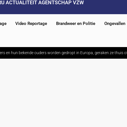
RU ACTUALITEIT AGENTSCHAP VZW
tage
Video Reportage
Brandweer en Politie
Ongevallen
ners en hun bekende ouders worden gedropt in Europa, geraken ze thuis o