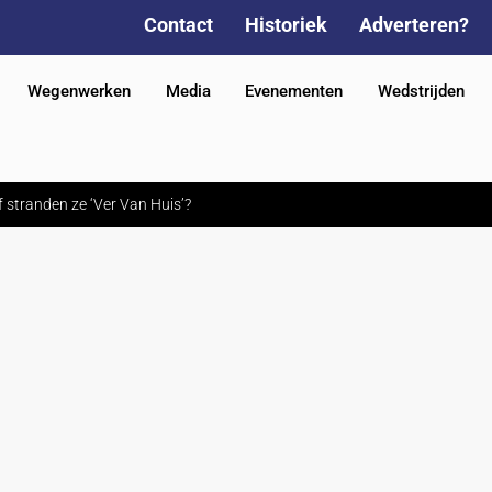
Contact
Historiek
Adverteren?
Wegenwerken
Media
Evenementen
Wedstrijden
f stranden ze ‘Ver Van Huis’?