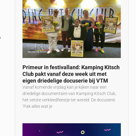
,
n
Primeur in festivalland: Kamping Kitsch
Club pakt vanaf deze week uit met
eigen driedelige docuserie bij VTM
Vanaf komende vrijdag kan je kijken naar een
driedelige documentaire van Kamping Kitsch Club,
het vetste verkleedfeestje ter wereld. De docuserie
‘Pak alles wat je