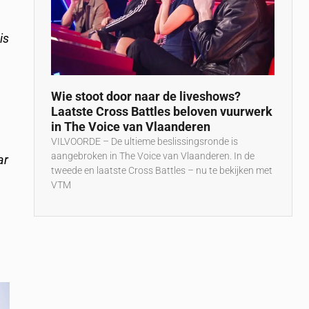
is
Wie stoot door naar de liveshows?
Laatste Cross Battles beloven vuurwerk
in The Voice van Vlaanderen
VILVOORDE – De ultieme beslissingsronde is
aangebroken in The Voice van Vlaanderen. In de
ar
tweede en laatste Cross Battles – nu te bekijken met
VTM