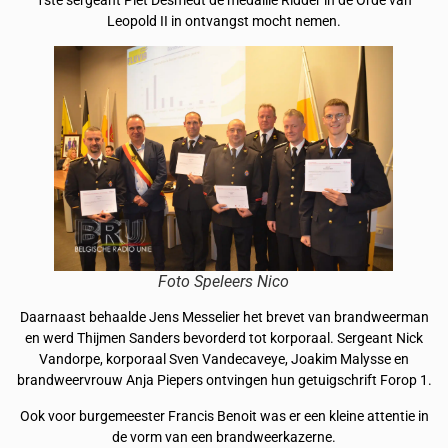
1ste sergeant Piet Desmedt de medaille Ridder in de Orde van
Leopold II in ontvangst mocht nemen.
Foto Speleers Nico
Daarnaast behaalde Jens Messelier het brevet van brandweerman
en werd Thijmen Sanders bevorderd tot korporaal. Sergeant Nick
Vandorpe, korporaal Sven Vandecaveye, Joakim Malysse en
brandweervrouw Anja Piepers ontvingen hun getuigschrift Forop 1.
Ook voor burgemeester Francis Benoit was er een kleine attentie in
de vorm van een brandweerkazerne.