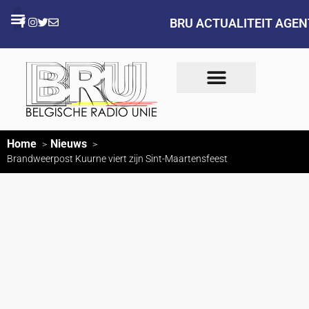
BRU ACTUALITEIT AGE
Home
Nieuws
Brandweerpost Kuurne viert zijn Sint-Maartensfeest