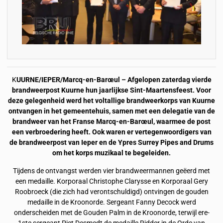
K
UURNE/IEPER/Marcq-en-Barœul – Afgelopen zaterdag vierde
brandweerpost Kuurne hun jaarlijkse Sint-Maartensfeest. Voor
deze gelegenheid werd het voltallige brandweerkorps van Kuurne
ontvangen in het gemeentehuis, samen met een delegatie van de
brandweer van het Franse Marcq-en-Barœul, waarmee de post
een verbroedering heeft. Ook waren er vertegenwoordigers van
de brandweerpost van Ieper en de Ypres Surrey Pipes and Drums
om het korps muzikaal te begeleiden.
Tijdens de ontvangst werden vier brandweermannen geëerd met
een medaille. Korporaal Christophe Clarysse en Korporaal Gery
Roobroeck (die zich had verontschuldigd) ontvingen de gouden
medaille in de Kroonorde. Sergeant Fanny Decock werd
onderscheiden met de Gouden Palm in de Kroonorde, terwijl ere-