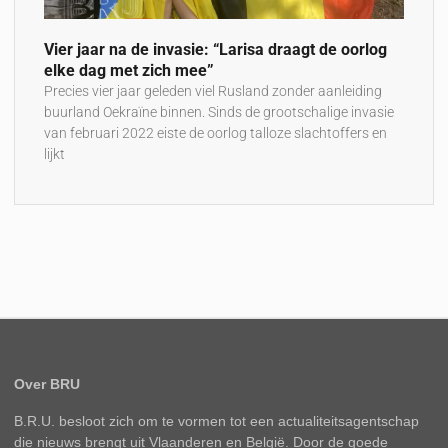
Vier jaar na de invasie: “Larisa draagt de oorlog
elke dag met zich mee”
Precies vier jaar geleden viel Rusland zonder aanleiding
buurland Oekraïne binnen. Sinds de grootschalige invasie
van februari 2022 eiste de oorlog talloze slachtoffers en
lijkt
Over BRU
B.R.U. besloot zich om te vormen tot een actualiteitsagentschap
die nieuws brengt uit Vlaanderen en België. Door de goede