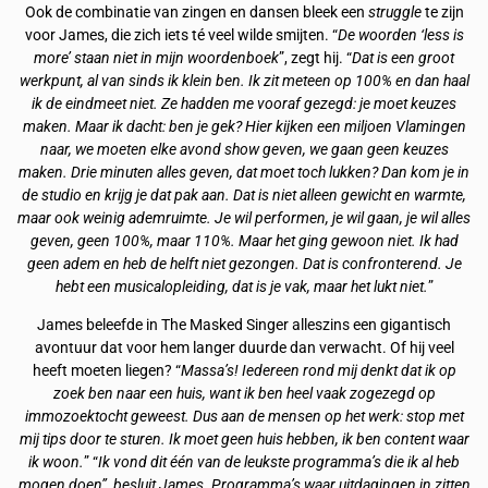
Ook de combinatie van zingen en dansen bleek een
struggle
te zijn
voor James, die zich iets té veel wilde smijten. “
De woorden ‘less is
more’ staan niet in mijn woordenboek
”, zegt hij. “
Dat is een groot
werkpunt, al van sinds ik klein ben. Ik zit meteen op 100% en dan haal
ik de eindmeet niet. Ze hadden me vooraf gezegd: je moet keuzes
maken. Maar ik dacht: ben je gek? Hier kijken een miljoen Vlamingen
naar, we moeten elke avond show geven, we gaan geen keuzes
maken. Drie minuten alles geven, dat moet toch lukken? Dan kom je in
de studio en krijg je dat pak aan. Dat is niet alleen gewicht en warmte,
maar ook weinig ademruimte. Je wil performen, je wil gaan, je wil alles
geven, geen 100%, maar 110%. Maar het ging gewoon niet. Ik had
geen adem en heb de helft niet gezongen. Dat is confronterend. Je
hebt een musicalopleiding, dat is je vak, maar het lukt niet.
”
James beleefde in The Masked Singer alleszins een gigantisch
avontuur dat voor hem langer duurde dan verwacht. Of hij veel
heeft moeten liegen? “
Massa’s! Iedereen rond mij denkt dat ik op
zoek ben naar een huis, want ik ben heel vaak zogezegd op
immozoektocht geweest. Dus aan de mensen op het werk: stop met
mij tips door te sturen. Ik moet geen huis hebben, ik ben content waar
ik woon.
” “
Ik vond dit één van de leukste programma’s die ik al heb
mogen doen”, besluit James. Programma’s waar uitdagingen in zitten