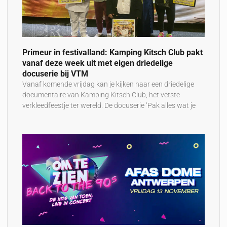
Primeur in festivalland: Kamping Kitsch Club pakt
vanaf deze week uit met eigen driedelige
docuserie bij VTM
Vanaf komende vrijdag kan je kijken naar een driedelige
documentaire van Kamping Kitsch Club, het vetste
verkleedfeestje ter wereld. De docuserie ‘Pak alles wat je