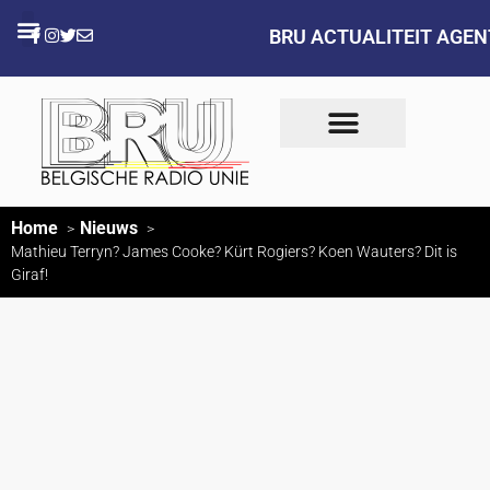
BRU ACTUALITEIT AGE
Home
Nieuws
Mathieu Terryn? James Cooke? Kürt Rogiers? Koen Wauters? Dit is
Giraf!