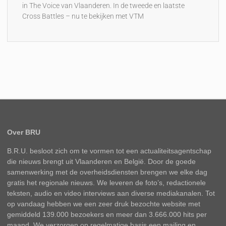
in The Voice van Vlaanderen. In de tweede en laatste
Cross Battles – nu te bekijken met VTM
Over BRU
B.R.U. besloot zich om te vormen tot een actualiteitsagentschap
die nieuws brengt uit Vlaanderen en België. Door de goede
samenwerking met de overheidsdiensten brengen we elke dag
gratis het regionale nieuws. We leveren de foto’s, redactionele
teksten, audio en video interviews aan diverse mediakanalen. Tot
op vandaag hebben we een zeer druk bezochte website met
gemiddeld 139.000 bezoekers en meer dan 3.666.000 hits per
maand. We verzorgen op regelmatige basis een mailing en