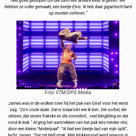
heel goed geholpen om die stem een andere kleur te geven. We
hebben ze voller gemaakt, een beetje Elvis. Ik heb daar gigantisch hard
op moeten oefenen.
”
Foto VTM/DPG Media
James was in de wolken toen hij het pak van Giraf voor het eerst
zag. “
Zo’n coole dude. Dat is totaal niet wie ik ben. Die oorbel, die
sletsen, dat stoere frakske en die zonnebril… veel blingbling en dat
vond ik leuk.
” Al ging het aantrekken van het pak iets minder vlot,
door een kleine “
hinderpaal
”. “
Ik had een beetje last van mijn split
”,
lacht James. “
Dat zat héél strak. Mijn klokkenspel werd gewoon in