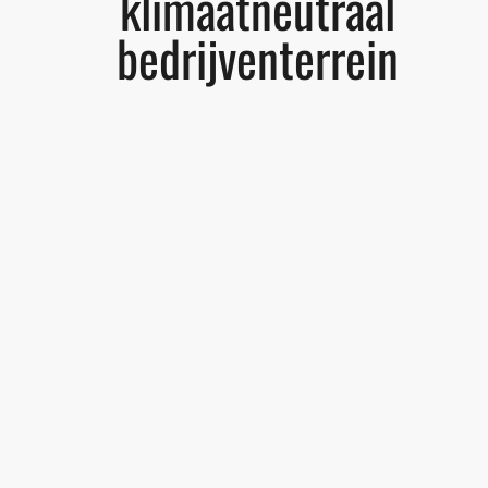
klimaatneutraal
bedrijventerrein