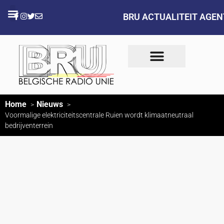
BRU ACTUALITEIT AGE
Home
Nieuws
Voormalige elektriciteitscentrale Ruien wordt klimaatneutraal
bedrijventerrein