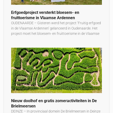
Erfgoedproject versterkt bloesem- en
fruittoerisme in Vlaamse Ardennen
OUDENAARDE – Gisteren werd het project ‘Fruitig erfgoed
in de Vlaamse Ardennen’ gelanceerd in Oudenaarde. Het
project moet het bloesem- en fruittoerisme in de Vlaamse
Nieuw doolhof en gratis zomeractiviteiten in De
Brielmeersen
DEINZE – In provinciaal domein De Brielmeersen in Deinze