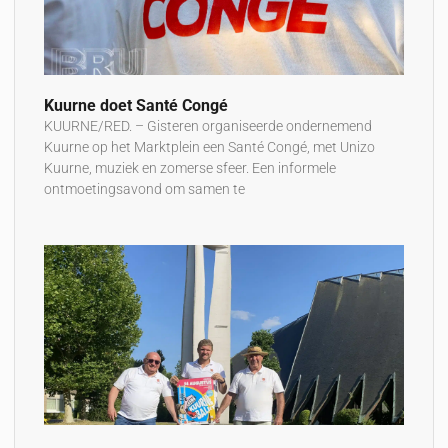
Kuurne doet Santé Congé
KUURNE/RED. – Gisteren organiseerde ondernemend
Kuurne op het Marktplein een Santé Congé, met Unizo
Kuurne, muziek en zomerse sfeer. Een informele
ontmoetingsavond om samen te