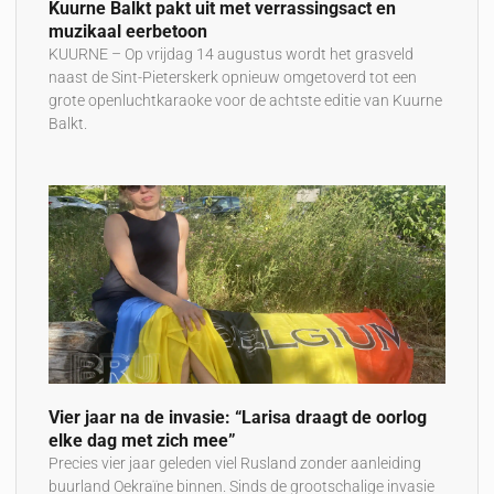
Kuurne Balkt pakt uit met verrassingsact en
muzikaal eerbetoon
KUURNE – Op vrijdag 14 augustus wordt het grasveld
naast de Sint-Pieterskerk opnieuw omgetoverd tot een
grote openluchtkaraoke voor de achtste editie van Kuurne
Balkt.
Vier jaar na de invasie: “Larisa draagt de oorlog
elke dag met zich mee”
Precies vier jaar geleden viel Rusland zonder aanleiding
buurland Oekraïne binnen. Sinds de grootschalige invasie