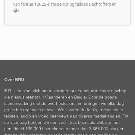
van februari 2022 eiste de oorlog talloze slachtoffers en
lijkt
Over BRU
B.R.U. besloot zich om te vormen tot een actualiteitsagentschap
die nieuws brengt uit Vlaanderen en België. Door de goede
samenwerking met de overheidsdiensten brengen we elke dag
gratis het regionale nieuws. We leveren de foto’s, redactionele
teksten, audio en video interviews aan diverse mediakanalen. Tot
op vandaag hebben we een zeer druk bezochte website met
gemiddeld 139.000 bezoekers en meer dan 3.666.000 hits per