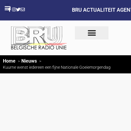
BRU ACTUALITEIT AGE
Home
Nieuws
Kuurne wenst iedereen een fijne Nationale Goeiemorgendag