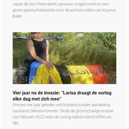
naast de Sint-Pieterskerk opnieuw omgetoverd tot een
grote openluchtkaraoke voor de achtste editie van Kuurne
Balkt.
Vier jaar na de invasie: “Larisa draagt de oorlog
elke dag met zich mee”
Precies vier jaar geleden viel Rusland zonder aanleiding
buurland Oekraïne binnen. Sinds de grootschalige invasie
van februari 2022 eiste de oorlog talloze slachtoffers en
lijkt