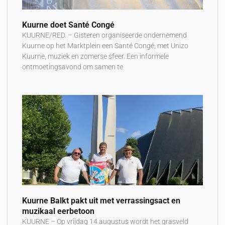
Kuurne doet Santé Congé
KUURNE/RED. – Gisteren organiseerde ondernemend
Kuurne op het Marktplein een Santé Congé, met Unizo
Kuurne, muziek en zomerse sfeer. Een informele
ontmoetingsavond om samen te
Kuurne Balkt pakt uit met verrassingsact en
muzikaal eerbetoon
KUURNE – Op vrijdag 14 augustus wordt het grasveld