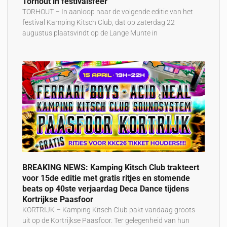
Torhout in festivalsfeer
TORHOUT – In aanloop naar de volgende editie van het
festival Kamping Kitsch Club, dat op zaterdag 22
augustus plaatsvindt op de Lange Munte in
BREAKING NEWS: Kamping Kitsch Club trakteert
voor 15de editie met gratis ritjes en stomende
beats op 40ste verjaardag Deca Dance tijdens
Kortrijkse Paasfoor
KORTRIJK – Kamping Kitsch Club pakt vandaag groots
uit op de Kortrijkse Paasfoor. Ter gelegenheid van hun