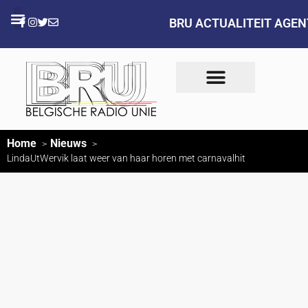
BRU ACTUALITEIT AGE
Home
Nieuws
LindaUtWervik laat weer van haar horen met carnavalhit