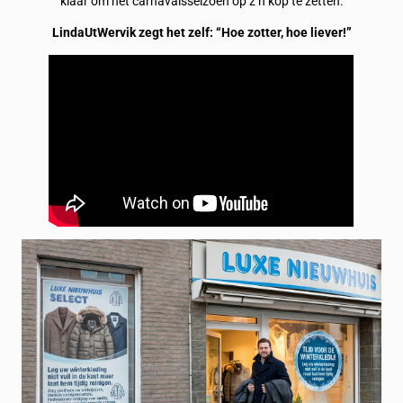
klaar om het carnavalsseizoen op z’n kop te zetten.
LindaUtWervik zegt het zelf: “Hoe zotter, hoe liever!”