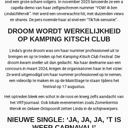
snel een grote schare volgers. In november 2023 lanceerde ze een a
capella-demo van haar zelfgeschreven nummer
“YOW! Ik ben
LindaUtWervik”
. Het werd een onverwachte hit, met duizenden views
en shares. De pers noemde haar al snel een “TikTok-sensatie”.
DROOM WORDT WERKELIJKHEID
OP KAMPING KITSCH CLUB
Linda’s grote droom was om haar nummer professioneel uit te
brengen en op te treden op het
Kamping Kitsch Club Festival
. Die
droom kwam sneller uit dan gedacht. Na haar deelname aan een
concours in maart 2024, kregen de organisatoren haar in het vizier.
Ze werd uitgenodigd om haar nummer professioneel op te nemen,
een videoclip te maken én op de MainStage te staan tijdens het
festival op 17 augustus.
Het optreden bleek een schot in de roos en kreeg zelfs aandacht van
het VRT-journaal. Ook lokale evenementen zoals
Zomerkermis
Wervik
en
Geluwe Ontspoordt
zetten Linda in de schijnwerpers.
NIEUWE SINGLE: ‘JA, JA, JA, ’T IS
WEER CARNAVAL!’