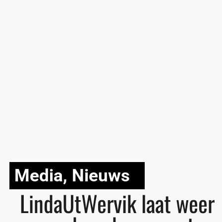
Media
,
Nieuws
LindaUtWervik laat weer