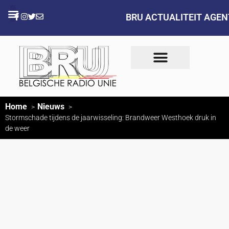
BRU ACTUALITEIT AGE
Home
Nieuws
Stormschade tijdens de jaarwisseling: Brandweer Westhoek druk in
de weer