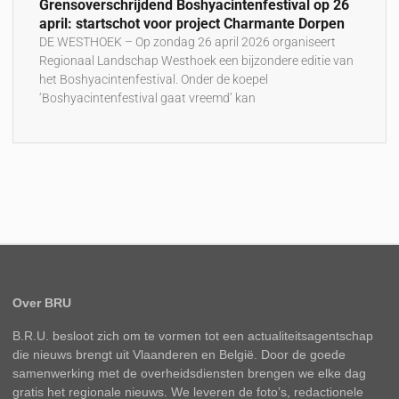
Grensoverschrijdend Boshyacintenfestival op 26
april: startschot voor project Charmante Dorpen
DE WESTHOEK – Op zondag 26 april 2026 organiseert
Regionaal Landschap Westhoek een bijzondere editie van
het Boshyacintenfestival. Onder de koepel
‘Boshyacintenfestival gaat vreemd’ kan
Over BRU
B.R.U. besloot zich om te vormen tot een actualiteitsagentschap
die nieuws brengt uit Vlaanderen en België. Door de goede
samenwerking met de overheidsdiensten brengen we elke dag
gratis het regionale nieuws. We leveren de foto’s, redactionele