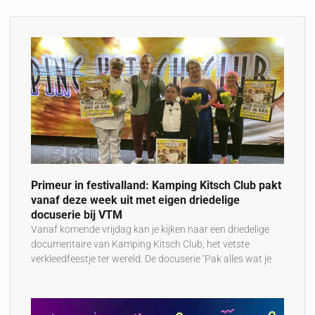
Primeur in festivalland: Kamping Kitsch Club pakt
vanaf deze week uit met eigen driedelige
docuserie bij VTM
Vanaf komende vrijdag kan je kijken naar een driedelige
documentaire van Kamping Kitsch Club, het vetste
verkleedfeestje ter wereld. De docuserie ‘Pak alles wat je