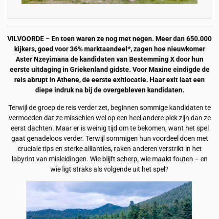
VILVOORDE – En toen waren ze nog met negen. Meer dan 650.000
kijkers, goed voor 36% marktaandeel*, zagen hoe nieuwkomer
Aster Nzeyimana de kandidaten van Bestemming X door hun
eerste uitdaging in Griekenland gidste. Voor Maxine eindigde de
reis abrupt in Athene, de eerste exitlocatie. Haar exit laat een
diepe indruk na bij de overgebleven kandidaten.
Terwijl de groep de reis verder zet, beginnen sommige kandidaten te
vermoeden dat ze misschien wel op een heel andere plek zijn dan ze
eerst dachten. Maar er is weinig tijd om te bekomen, want het spel
gaat genadeloos verder. Terwijl sommigen hun voordeel doen met
cruciale tips en sterke allianties, raken anderen verstrikt in het
labyrint van misleidingen. Wie blijft scherp, wie maakt fouten – en
wie ligt straks als volgende uit het spel?