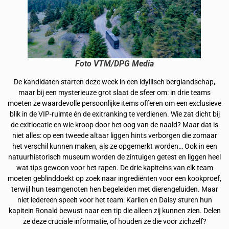
Foto VTM/DPG Media
De kandidaten starten deze week in een idyllisch berglandschap,
maar bij een mysterieuze grot slaat de sfeer om: in drie teams
moeten ze waardevolle persoonlijke items offeren om een exclusieve
blik in de VIP-ruimte én de exitranking te verdienen. Wie zat dicht bij
de exitlocatie en wie kroop door het oog van de naald? Maar dat is
niet alles: op een tweede altaar liggen hints verborgen die zomaar
het verschil kunnen maken, als ze opgemerkt worden… Ook in een
natuurhistorisch museum worden de zintuigen getest en liggen heel
wat tips gewoon voor het rapen. De drie kapiteins van elk team
moeten geblinddoekt op zoek naar ingrediënten voor een kookproef,
terwijl hun teamgenoten hen begeleiden met dierengeluiden. Maar
niet iedereen speelt voor het team: Karlien en Daisy sturen hun
kapitein Ronald bewust naar een tip die alleen zij kunnen zien. Delen
ze deze cruciale informatie, of houden ze die voor zichzelf?