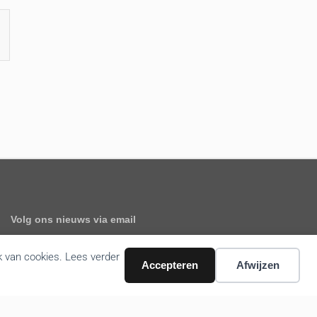
Volg ons nieuws via email
k van cookies. Lees verder
Accepteren
Afwijzen
Bevestigen