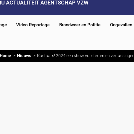
RU ACTUALITEIT AGENTSCHAP VZW
tage
Video Reportage
Brandweer en Politie
Ongevallen
Home
Nieuws
Kastaars! 2024 een show vol sterren en verrassinge