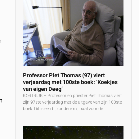
n
Professor Piet Thomas (97) viert
verjaardag met 100ste boek: ‘Koekjes
van eigen Deeg’
KORTRIJK – Professor en priester Piet Thomas viert
t
zijn 97ste verjaardag met de uitgave van zijn 100ste
boek. Dit is een bijzondere mijlpaal voor de
k