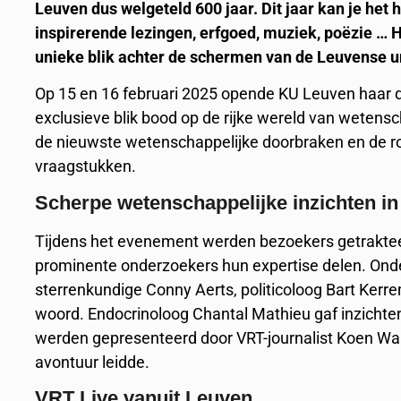
Leuven dus welgeteld 600 jaar. Dit jaar kan je het 
inspirerende lezingen, erfgoed, muziek, poëzie … 
unieke blik achter de schermen van de Leuvense un
Op 15 en 16 februari 2025 opende KU Leuven haar 
exclusieve blik bood op de rijke wereld van wetens
de nieuwste wetenschappelijke doorbraken en de rol
vraagstukken.
Scherpe wetenschappelijke inzichten in
Tijdens het evenement werden bezoekers getraktee
prominente onderzoekers hun expertise delen. Ond
sterrenkundige Conny Aerts, politicoloog Bart Ke
woord. Endocrinoloog Chantal Mathieu gaf inzichte
werden gepresenteerd door VRT-journalist Koen Wau
avontuur leidde.
VRT Live vanuit Leuven