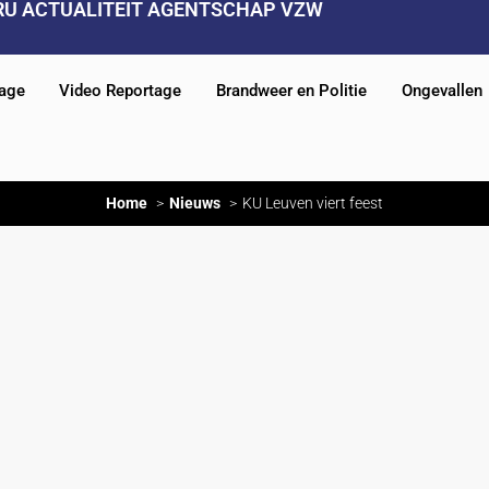
RU ACTUALITEIT AGENTSCHAP VZW
tage
Video Reportage
Brandweer en Politie
Ongevallen
Home
Nieuws
KU Leuven viert feest