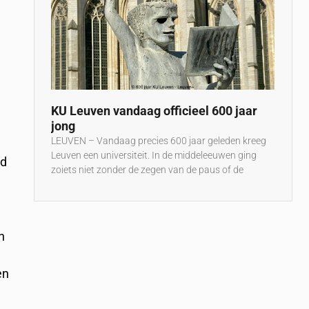
KU Leuven vandaag officieel 600 jaar
jong
LEUVEN – Vandaag precies 600 jaar geleden kreeg
Leuven een universiteit. In de middeleeuwen ging
nd
zoiets niet zonder de zegen van de paus of de
n
en