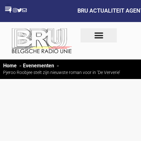
BRU ACTUALITEIT AGE
Home
Evenementen
Pjeroo Roobjee stelt zijn nieuwste roman voor in ‘De Ververie’