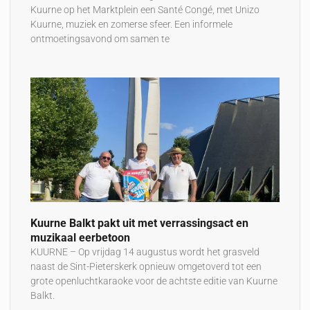
Kuurne op het Marktplein een Santé Congé, met Unizo
Kuurne, muziek en zomerse sfeer. Een informele
ontmoetingsavond om samen te
Kuurne Balkt pakt uit met verrassingsact en
muzikaal eerbetoon
KUURNE – Op vrijdag 14 augustus wordt het grasveld
naast de Sint-Pieterskerk opnieuw omgetoverd tot een
grote openluchtkaraoke voor de achtste editie van Kuurne
Balkt.