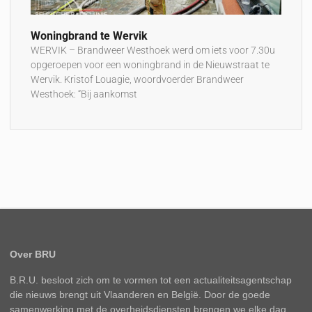
Woningbrand te Wervik
WERVIK – Brandweer Westhoek werd om iets voor 7.30u
opgeroepen voor een woningbrand in de Nieuwstraat te
Wervik. Kristof Louagie, woordvoerder Brandweer
Westhoek: “Bij aankomst
Over BRU
B.R.U. besloot zich om te vormen tot een actualiteitsagentschap
die nieuws brengt uit Vlaanderen en België. Door de goede
samenwerking met de overheidsdiensten brengen we elke dag