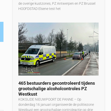
de overige kustzones, PZ Antwerpen en PZ Brussel
HOOFDSTAD Elsene test het
465 bestuurders gecontroleerd tijdens
grootschalige alcoholcontroles PZ
Westkust
KOKSIJDE NIEUWPOORT DE PANNE – Op
donderdag 16 januari organiseerde de politiezone
Westkust een grootschalige controleactie op drie