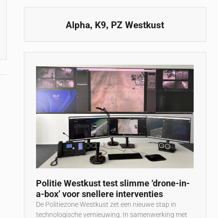
,
,
Alpha
K9
PZ Westkust
Politie Westkust test slimme ‘drone-in-
a-box’ voor snellere interventies
De Politiezone Westkust zet een nieuwe stap in
technologische vernieuwing. In samenwerking met