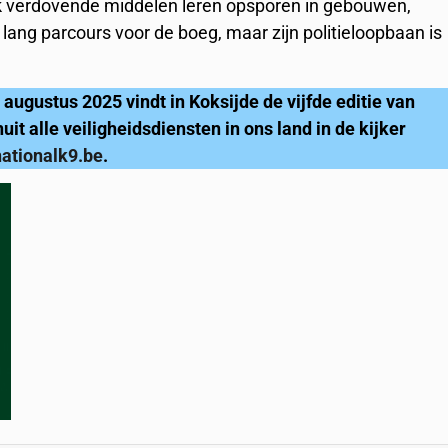
ok verdovende middelen leren opsporen in gebouwen,
lang parcours voor de boeg, maar zijn politieloopbaan is
augustus 2025 vindt in Koksijde de vijfde editie van
t alle veiligheidsdiensten in ons land in de kijker
ationalk9.be
.