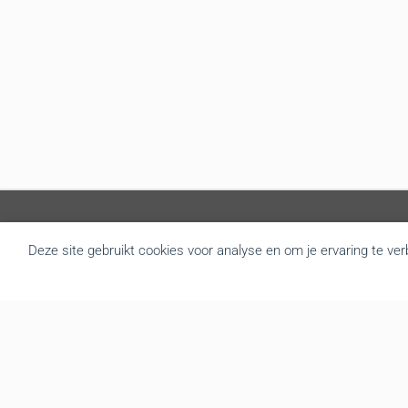
Deze site gebruikt cookies voor analyse en om je ervaring te ve
Over BRU
B.R.U. besloot zich om te vormen tot een actualiteitsagentschap
die nieuws brengt uit Vlaanderen en België. Door de goede
samenwerking met de overheidsdiensten brengen we elke dag
gratis het regionale nieuws. We leveren de foto’s, redactionele
teksten, audio en video interviews aan diverse mediakanalen. Tot
op vandaag hebben we een zeer druk bezochte website met
gemiddeld 139.000 bezoekers en meer dan 3.666.000 hits per