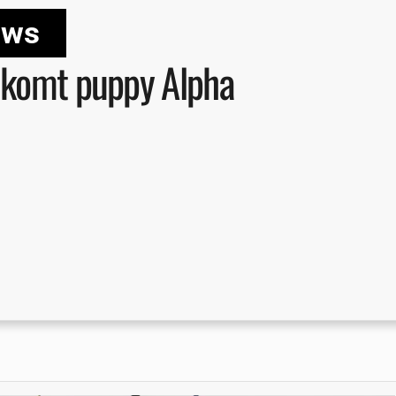
uws
elkomt puppy Alpha