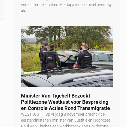
verschillende locaties. Hierbij werden zowel overdag
als
Minister Van Tigchelt Bezoekt
Politiezone Westkust voor Bespreking
en Controle Acties Rond Transmigratie
WESTKUST – Op vrijdag 8 november bracht vice-
eersteminister en minister van Justitie en Noordzee
Paul Van Tigchelt een werkbezoek aan Politiezone