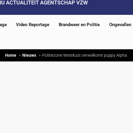
RU ACTUALITEIT AGENTSCHAP VZW
tage
Video Reportage
Brandweer en Politie
Ongevallen
Home
Nieuws
Politiezone Westkust verwelkomt puppy Alpha