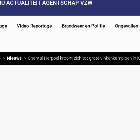
RU ACTUALITEIT AGENTSCHAP VZW
tage
Video Reportage
Brandweer en Politie
Ongevallen
e
Nieuws
Chantal Herpoel kroont zich tot grote vinkenkampioen in 