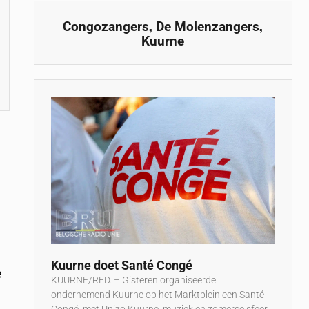
,
,
Congozangers
De Molenzangers
Kuurne
Kuurne doet Santé Congé
e
KUURNE/RED. – Gisteren organiseerde
ondernemend Kuurne op het Marktplein een Santé