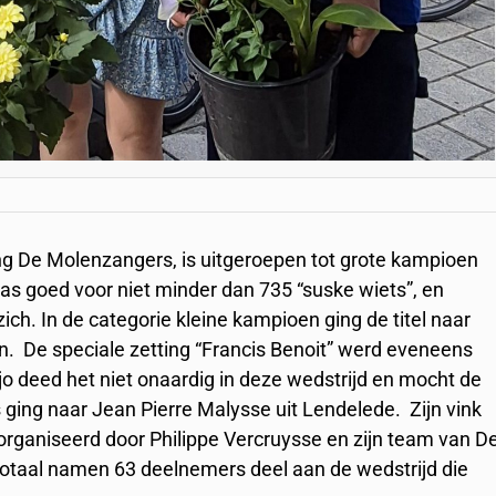
ng De Molenzangers, is uitgeroepen tot grote kampioen
was goed voor niet minder dan 735 “suske wiets”, en
ich. In de categorie kleine kampioen ging de titel naar
en. De speciale zetting “Francis Benoit” werd eveneens
 deed het niet onaardig in deze wedstrijd en mocht de
s ging naar Jean Pierre Malysse uit Lendelede. Zijn vink
organiseerd door Philippe Vercruysse en zijn team van D
totaal namen 63 deelnemers deel aan de wedstrijd die