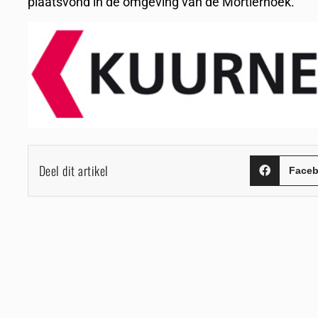
plaatsvond in de omgeving van de Mortierhoek.
Deel dit artikel
Face