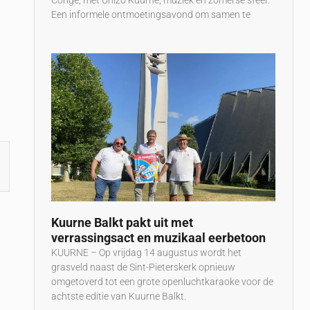
Congé, met Unizo Kuurne, muziek en zomerse sfeer.
Een informele ontmoetingsavond om samen te
Kuurne Balkt pakt uit met
verrassingsact en muzikaal eerbetoon
KUURNE – Op vrijdag 14 augustus wordt het
grasveld naast de Sint-Pieterskerk opnieuw
omgetoverd tot een grote openluchtkaraoke voor de
achtste editie van Kuurne Balkt.