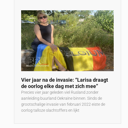
Vier jaar na de invasie: “Larisa draagt
de oorlog elke dag met zich mee”
Precies vier jaar geleden viel Rusland zonder
aanleiding buurland Oekraïne binnen. Sinds de
grootschalige invasie van februari 2022 eiste de
oorlog talloze slachtoffers en lijkt