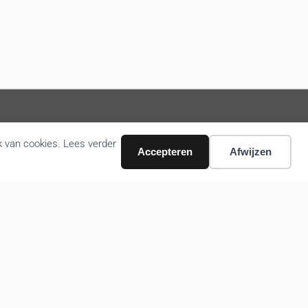
k van cookies. Lees verder
Volg ons nieuws via email
Accepteren
Afwijzen
Bevestigen