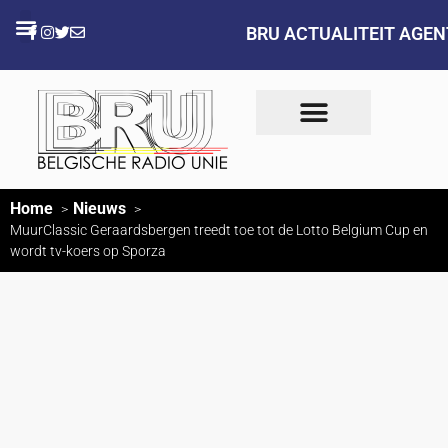
BRU ACTUALITEIT AGE
Home
Nieuws
MuurClassic Geraardsbergen treedt toe tot de Lotto Belgium Cup en
wordt tv-koers op Sporza