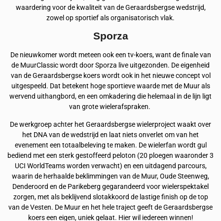
waardering voor de kwaliteit van de Geraardsbergse wedstrijd,
zowel op sportief als organisatorisch vlak.
Sporza
De nieuwkomer wordt meteen ook een tv-koers, want de finale van
de MuurClassic wordt door Sporza live uitgezonden. De eigenheid
van de Geraardsbergse koers wordt ook in het nieuwe concept vol
uitgespeeld. Dat betekent hoge sportieve waarde met de Muur als
wervend uithangbord, en een omkadering die helemaal in de lijn ligt
van grote wielerafspraken.
De werkgroep achter het Geraardsbergse wielerproject waakt over
het DNA van de wedstrijd en laat niets onverlet om van het
evenement een totaalbeleving te maken. De wielerfan wordt gul
bediend met een sterk gestoffeerd peloton (20 ploegen waaronder 3
UCI WorldTeams worden verwacht) en een uitdagend parcours,
waarin de herhaalde beklimmingen van de Muur, Oude Steenweg,
Denderoord en de Parikeberg gegarandeerd voor wielerspektakel
zorgen, met als beklijvend slotakkoord de lastige finish op de top
van de Vesten. De Muur en het hele traject geeft de Geraardsbergse
koers een eigen, uniek gelaat. Hier wil iedereen winnen!