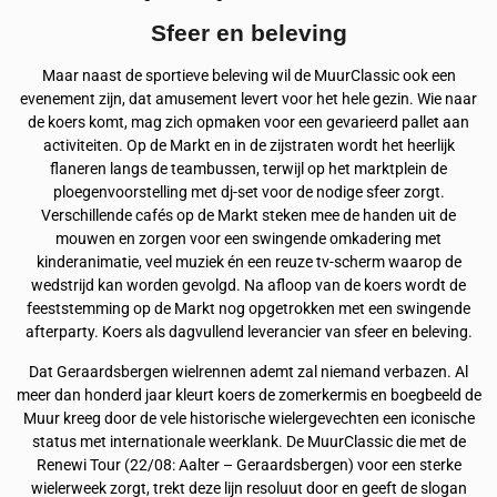
Sfeer en beleving
Maar naast de sportieve beleving wil de MuurClassic ook een
evenement zijn, dat amusement levert voor het hele gezin. Wie naar
de koers komt, mag zich opmaken voor een gevarieerd pallet aan
activiteiten. Op de Markt en in de zijstraten wordt het heerlijk
flaneren langs de teambussen, terwijl op het marktplein de
ploegenvoorstelling met dj-set voor de nodige sfeer zorgt.
Verschillende cafés op de Markt steken mee de handen uit de
mouwen en zorgen voor een swingende omkadering met
kinderanimatie, veel muziek én een reuze tv-scherm waarop de
wedstrijd kan worden gevolgd. Na afloop van de koers wordt de
feeststemming op de Markt nog opgetrokken met een swingende
afterparty. Koers als dagvullend leverancier van sfeer en beleving.
Dat Geraardsbergen wielrennen ademt zal niemand verbazen. Al
meer dan honderd jaar kleurt koers de zomerkermis en boegbeeld de
Muur kreeg door de vele historische wielergevechten een iconische
status met internationale weerklank. De MuurClassic die met de
Renewi Tour (22/08: Aalter – Geraardsbergen) voor een sterke
wielerweek zorgt, trekt deze lijn resoluut door en geeft de slogan