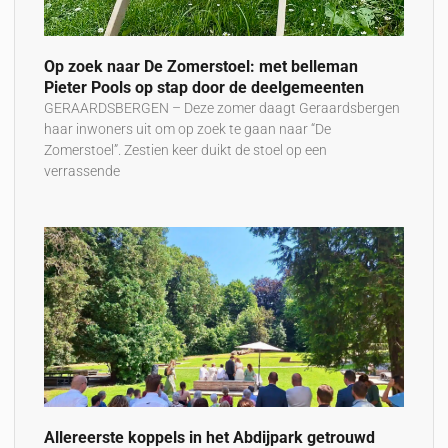
Op zoek naar De Zomerstoel: met belleman
Pieter Pools op stap door de deelgemeenten
GERAARDSBERGEN – Deze zomer daagt Geraardsbergen
haar inwoners uit om op zoek te gaan naar “De
Zomerstoel”. Zestien keer duikt de stoel op een
verrassende
Allereerste koppels in het Abdijpark getrouwd