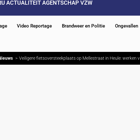
RU ACTUALITEIT AGENTSCHAP VZW
tage
Video Reportage
Brandweer en Politie
Ongevallen
Nieuws
Veiligere fietsoversteekplaats op Mellestraat in Heule: werken v