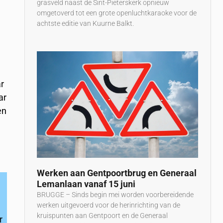
grasveld naast de Sint-Pieterskerk opnieuw
omgetoverd tot een grote openluchtkaraoke voor de
achtste editie van Kuurne Balkt.
ar
ar
en
Werken aan Gentpoortbrug en Generaal
Lemanlaan vanaf 15 juni
BRUGGE – Sinds begin mei worden voorbereidende
werken uitgevoerd voor de herinrichting van de
kruispunten aan Gentpoort en de Generaal
r