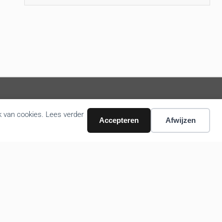
k van cookies. Lees verder
Volg ons nieuws via email
Accepteren
Afwijzen
Bevestigen