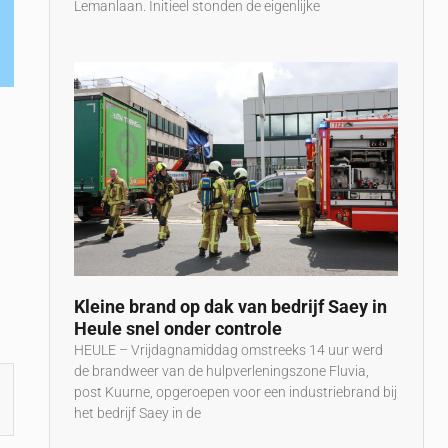
Lemanlaan. Initieel stonden de eigenlijke
Kleine brand op dak van bedrijf Saey in
Heule snel onder controle
HEULE – Vrijdagnamiddag omstreeks 14 uur werd
de brandweer van de hulpverleningszone Fluvia,
post Kuurne, opgeroepen voor een industriebrand bij
het bedrijf Saey in de