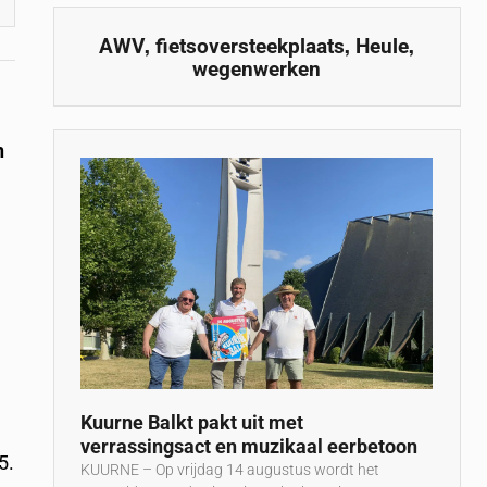
,
,
,
AWV
fietsoversteekplaats
Heule
wegenwerken
n
n
Kuurne Balkt pakt uit met
verrassingsact en muzikaal eerbetoon
5.
KUURNE – Op vrijdag 14 augustus wordt het