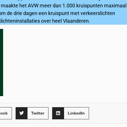
plan maakte het AVW meer dan 1.000 kruispunten maximaal
 om de drie dagen een kruispunt met verkeerslichten
slichteninstallaties over heel Vlaanderen.
book
Twitter
LinkedIn