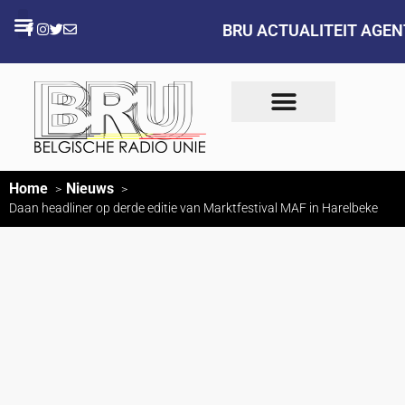
BRU ACTUALITEIT AGE
Home
Nieuws
Daan headliner op derde editie van Marktfestival MAF in Harelbeke