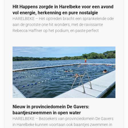
Hit Happens zorgde in Harelbeke voor een avond
vol energie, herkenning en pure nostalgie
HARELBEKE – Het optreden bracht een sprankelende ode
aan de grootste one hit wonders, met de ravissante
Rebecca Haffner op het podium, en paste perfect
Nieuw in provinciedomein De Gavers:
baantjeszwemmen in open water
HARELBEKE – Bezoekers van provinciedomein De Gavers
in Harelbeke kunnen voortaan ook baantjes zwemmen in