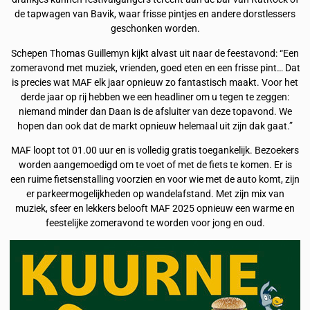
de tapwagen van Bavik, waar frisse pintjes en andere dorstlessers
geschonken worden.
Schepen Thomas Guillemyn kijkt alvast uit naar de feestavond: “Een
zomeravond met muziek, vrienden, goed eten en een frisse pint… Dat
is precies wat MAF elk jaar opnieuw zo fantastisch maakt. Voor het
derde jaar op rij hebben we een headliner om u tegen te zeggen:
niemand minder dan Daan is de afsluiter van deze topavond. We
hopen dan ook dat de markt opnieuw helemaal uit zijn dak gaat.”
MAF loopt tot 01.00 uur en is volledig gratis toegankelijk. Bezoekers
worden aangemoedigd om te voet of met de fiets te komen. Er is
een ruime fietsenstalling voorzien en voor wie met de auto komt, zijn
er parkeermogelijkheden op wandelafstand. Met zijn mix van
muziek, sfeer en lekkers belooft MAF 2025 opnieuw een warme en
feestelijke zomeravond te worden voor jong en oud.