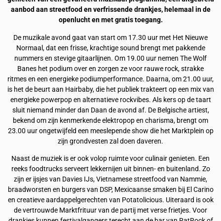
aanbod aan streetfood en verfrissende drankjes, helemaal in de
openlucht en met gratis toegang.
De muzikale avond gaat van start om 17.30 uur met Het Nieuwe
Normaal, dat een frisse, krachtige sound brengt met pakkende
nummers en stevige gitaarlijnen. Om 19.00 uur nemen The Wolf
Banes het podium over en zorgen ze voor rauwe rock, strakke
ritmes en een energieke podiumperformance. Daarna, om 21.00 uur,
is het de beurt aan Hairbaby, die het publiek trakteert op een mix van
energieke powerpop en alternatieve rockvibes. Als kers op de taart
sluit niemand minder dan Daan de avond af. De Belgische artiest,
bekend om zijn kenmerkende elektropop en charisma, brengt om
23.00 uur ongetwijfeld een meeslepende show die het Marktplein op
zijn grondvesten zal doen daveren.
Naast de muziek is er ook volop ruimte voor culinair genieten. Een
reeks foodtrucks serveert lekkernijen uit binnen- en buitenland. Zo
zijn er ijsjes van Davies IJs, Vietnamese streetfood van Nammie,
braadworsten en burgers van DSP, Mexicaanse smaken bij El Carino
en creatieve aardappelgerechten van Potatolicious. Uiteraard is ook
de vertrouwde Marktfrituur van de partij met verse frietjes. Voor
drankjes kunnen festivalgangers terecht aan de bar van RatRock of