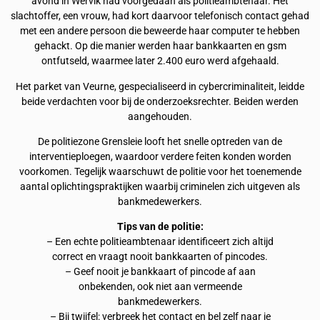
avond in Wervik had voorgedaan als politieambtenaar. Het
slachtoffer, een vrouw, had kort daarvoor telefonisch contact gehad
met een andere persoon die beweerde haar computer te hebben
gehackt. Op die manier werden haar bankkaarten en gsm
ontfutseld, waarmee later 2.400 euro werd afgehaald.
Het parket van Veurne, gespecialiseerd in cybercriminaliteit, leidde
beide verdachten voor bij de onderzoeksrechter. Beiden werden
aangehouden.
De politiezone Grensleie looft het snelle optreden van de
interventieploegen, waardoor verdere feiten konden worden
voorkomen. Tegelijk waarschuwt de politie voor het toenemende
aantal oplichtingspraktijken waarbij criminelen zich uitgeven als
bankmedewerkers.
Tips van de politie:
– Een echte politieambtenaar identificeert zich altijd
correct en vraagt nooit bankkaarten of pincodes.
– Geef nooit je bankkaart of pincode af aan
onbekenden, ook niet aan vermeende
bankmedewerkers.
– Bij twijfel: verbreek het contact en bel zelf naar je