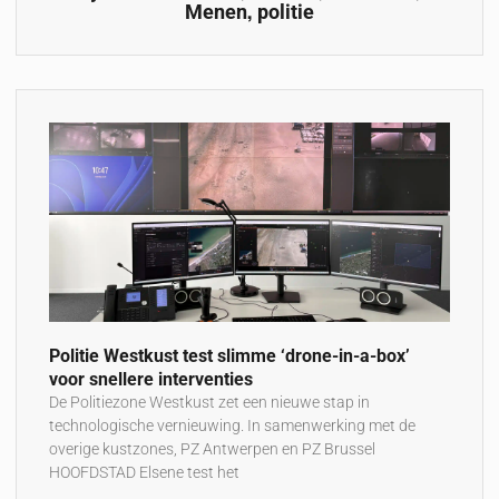
,
Menen
politie
Politie Westkust test slimme ‘drone-in-a-box’
voor snellere interventies
De Politiezone Westkust zet een nieuwe stap in
technologische vernieuwing. In samenwerking met de
overige kustzones, PZ Antwerpen en PZ Brussel
HOOFDSTAD Elsene test het