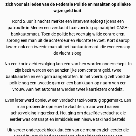
zich voor als leden van de Federale Politie en maakten op slinkse
wijze geld buit.
Rond 2 uur ’s nachts merkte een interventieploeg tijdens een
patrouille in Menen een verdacht taxi-voertuig op nabij het CASH-
bankautomaat. Toen de politie het voertuig wilde controleren,
sprong een man uit de achterdeur en vluchtte te voet. Kort daarop
kwam ook een tweede man uit het bankautomaat, die eveneens op
de vlucht sloeg.
Na een korte achtervolging kon één van hen worden onderschept. In
zijn bezit werden een aanzienlijke som contant geld, twee
bankkaarten en een gsm aangetroffen. In het voertuig zelf vond de
politie nog een tweede gsm en een bankkaart op naam van een
vrouw. Aan het automaat werden twee kaartlezers ontdekt.
Even later werd opnieuw een verdacht taxi-voertuig opgemerkt. Een
man probeerde opnieuw te vluchten, maar werd na een
achtervolging ingerekend. Het ging om dezelfde verdachte die
eerder was ontsnapt en inmiddels een nieuwe taxi had besteld.
Uit verder onderzoek bleek dat één van de mannen zich eerder die