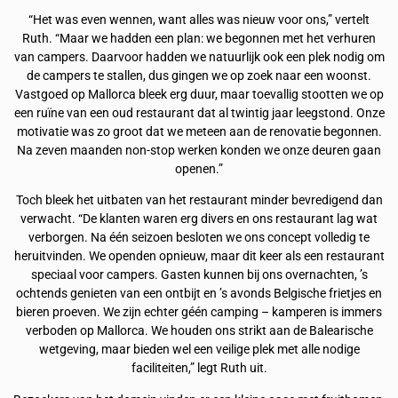
“Het was even wennen, want alles was nieuw voor ons,” vertelt
Ruth. “Maar we hadden een plan: we begonnen met het verhuren
van campers. Daarvoor hadden we natuurlijk ook een plek nodig om
de campers te stallen, dus gingen we op zoek naar een woonst.
Vastgoed op Mallorca bleek erg duur, maar toevallig stootten we op
een ruïne van een oud restaurant dat al twintig jaar leegstond. Onze
motivatie was zo groot dat we meteen aan de renovatie begonnen.
Na zeven maanden non-stop werken konden we onze deuren gaan
openen.”
Toch bleek het uitbaten van het restaurant minder bevredigend dan
verwacht. “De klanten waren erg divers en ons restaurant lag wat
verborgen. Na één seizoen besloten we ons concept volledig te
heruitvinden. We openden opnieuw, maar dit keer als een restaurant
speciaal voor campers. Gasten kunnen bij ons overnachten, ’s
ochtends genieten van een ontbijt en ’s avonds Belgische frietjes en
bieren proeven. We zijn echter géén camping – kamperen is immers
verboden op Mallorca. We houden ons strikt aan de Balearische
wetgeving, maar bieden wel een veilige plek met alle nodige
faciliteiten,” legt Ruth uit.