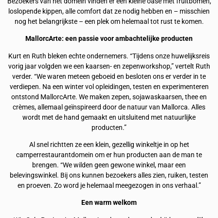
Bezoekers van het domein vinden er een kleine oase met fruitbomen,
loslopende kippen, alle comfort dat ze nodig hebben en – misschien
nog het belangrijkste – een plek om helemaal tot rust te komen.
MallorcArte: een passie voor ambachtelijke producten
Kurt en Ruth bleken echte ondernemers. “Tijdens onze huwelijksreis
vorig jaar volgden we een kaarsen- en zepenworkshop,” vertelt Ruth
verder. “We waren meteen geboeid en besloten ons er verder in te
verdiepen. Na een winter vol opleidingen, testen en experimenteren
ontstond MallorcArte. We maken zepen, sojawaskaarsen, thee en
crèmes, allemaal geïnspireerd door de natuur van Mallorca. Alles
wordt met de hand gemaakt en uitsluitend met natuurlijke
producten.”
Al snel richtten ze een klein, gezellig winkeltje in op het
camperrestaurantdomein om er hun producten aan de man te
brengen. “We wilden geen gewone winkel, maar een
belevingswinkel. Bij ons kunnen bezoekers alles zien, ruiken, testen
en proeven. Zo word je helemaal meegezogen in ons verhaal.”
Een warm welkom