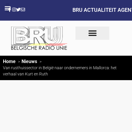
BRU ACTUALITEIT AGE
Home
Nieuws
Van rusthuissector in België naar ondernemers in Mallorca: het
verhaal van Kurt en Ruth