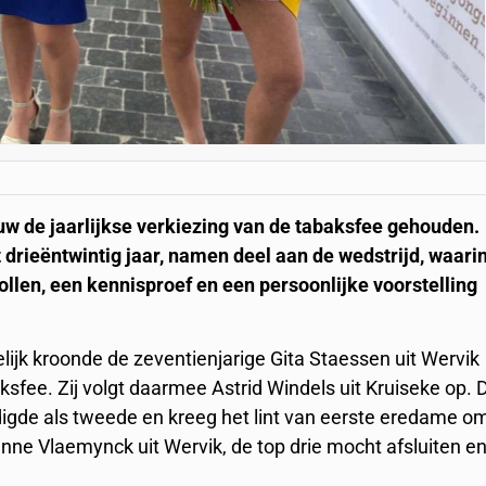
 de jaarlijkse verkiezing van de tabaksfee gehouden.
ot drieëntwintig jaar, namen deel aan de wedstrijd, waari
llen, een kennisproef en een persoonlijke voorstelling
elijk kroonde de zeventienjarige Gita Staessen uit Wervik
aksfee. Zij volgt daarmee Astrid Windels uit Kruiseke op. 
igde als tweede en kreeg het lint van eerste eredame o
anne Vlaemynck uit Wervik, de top drie mocht afsluiten e