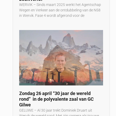
WERVIK – Sinds maart 2025 werkt het Agentschap
Wegen en Verkeer aan de ontdubbeling van de N58
in Wervik. Fase 4 wordt afgerond voor de
Zondag 26 april “30 jaar de wereld
rond” in de polyvalente zaal van GC
Gilwe
GELUWE – Al 30 jaar trekt Dominiek Druart uit
Wervik de wereld rond. Met zijn camera als trouwe