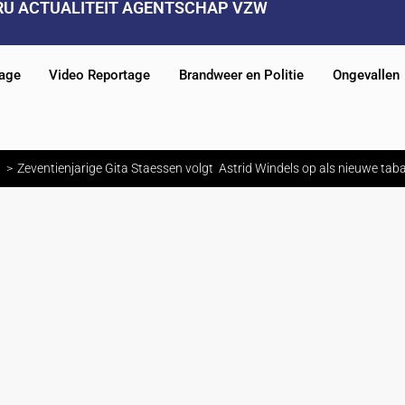
RU ACTUALITEIT AGENTSCHAP VZW
tage
Video Reportage
Brandweer en Politie
Ongevallen
Zeventienjarige Gita Staessen volgt Astrid Windels op als nieuwe tab