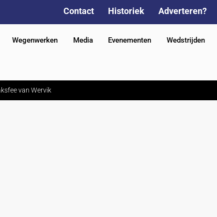
Contact
Historiek
Adverteren?
Wegenwerken
Media
Evenementen
Wedstrijden
aksfee van Wervik