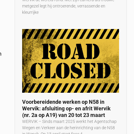
metgezel legt hij ontroerende, verrassende en
kleurrijke
n
Voorbereidende werken op N58 in
Wervik: afsluiting op- en afrit Wervik
(nr. 2a op A19) van 20 tot 23 maart
WERVIK – Sinds maart 2025 werkt het Agentschap
Wegen en Verkeer aan de herinrichting van de N58