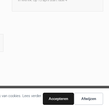
in Wervik. Op 13 april start fase 4
k van cookies. Lees verder
Accepteren
Afwijzen
Volg ons nieuws via email