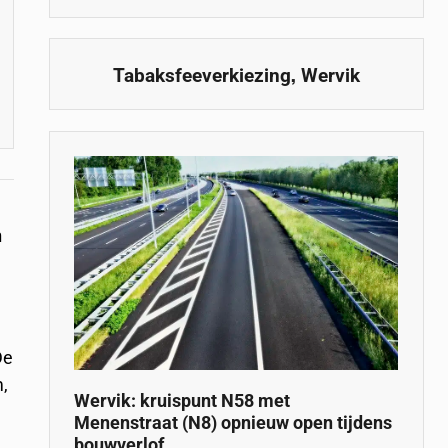
,
Tabaksfeeverkiezing
Wervik
n
De
m,
Wervik: kruispunt N58 met
n
Menenstraat (N8) opnieuw open tijdens
bouwverlof