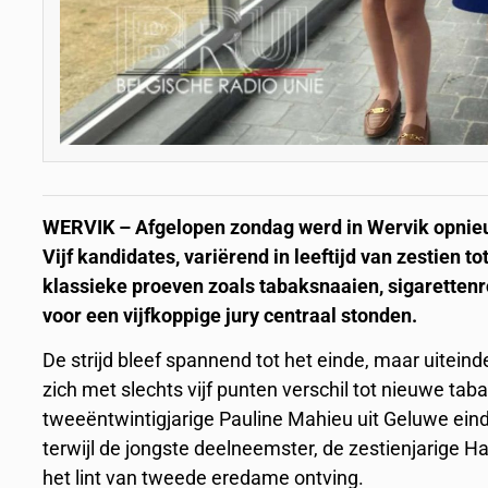
WERVIK – Afgelopen zondag werd in Wervik opnieuw
Vijf kandidates, variërend in leeftijd van zestien t
klassieke proeven zoals tabaksnaaien, sigarettenro
voor een vijfkoppige jury centraal stonden.
De strijd bleef spannend tot het einde, maar uiteind
zich met slechts vijf punten verschil tot nieuwe tab
tweeëntwintigjarige Pauline Mahieu uit Geluwe eind
terwijl de jongste deelneemster, de zestienjarige H
het lint van tweede eredame ontving.