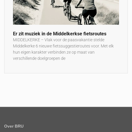
Er zit muziek in de Middelkerkse fietsroutes
MIDDELKERKE – Vlak voor de paasvakantie stelde
Middelkerke 6 nieuwe fietssuggestieroutes voor. Met elk
hun eigen karakter verbinden ze op maat van
verschillende doelgroepen de
Over BRU