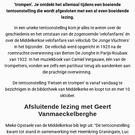
‘trompen’. Je ontdekt het allemaal tijdens een boeiende
tentoonstelling die wordt afgesloten met een al even boeidende
lezing.
In een unieke tentoonstelling kom je alles te weten over de
geschiedenis en het ontstaan van de zogenoemde ‘velofanfares’ én
over de Middelkerkse velofanfare van véloclub ‘De Jonge Vluchters’
in het bijzonder. De véloclub werd opgericht in 1923 na de
roemruchte overwinning van Berten De Jonghe in Parijs-Roubaix
van 1922. In het muziekboek van Camiel Vergauwe, één van de
trompetters, vonden we zelfs een partituur terug als aandenken aan
die prachtige overwinning.
De tentoonstelling ‘Fietsen en trompen’ is vanaf vandaag te
bezichtigen in de bibliotheek van Middelkerke en loopt tot en met 10
oktober.
Afsluitende lezing met Geert
Vanmaeckelberghe
Mieke Opstaele van de Middelkerkse bib legt uit: “De tentoonstelling
kwam tot stand in samenwerking met Heemkring Graningate, Luc