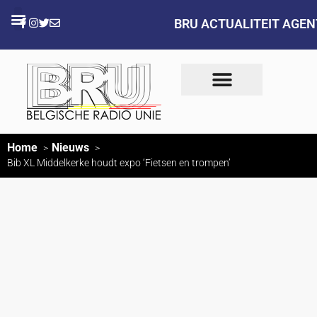
BRU ACTUALITEIT AGE
Home
Nieuws
Bib XL Middelkerke houdt expo ‘Fietsen en trompen’