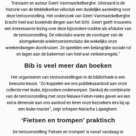
Tratsaert en auteur Geert Vanmaeckelberghe. Uiteraard is de
historie van de Middelkerkse véloclub een duidelijke aanleiding voor
deze tentoonstelling. Het onderzoek van Geert Vanmaeckelberghe
bracht heel wat boeiende dingen aan het licht. Geert geeft trouwens
een interessante lezing over deze bijzondere traditie als afsluiter van
de tentoonstelling. De veloclubs waren de voorloper van de
alomgekende wielertoeristenclubs die wekelijks onze
weekendwegen doorkruisen. Ze speelden een belangrijke sociale rol
en lagen aan de bakermat van heel wat verkeersregels.”
Bib is veel meer dan boeken
Het organiseren van tentoonstellingen in de bibliotheek is een
bewuste keuze. “Zo koppelen we ons publieksaanbod aan onze
collectie met leuke, bijzondere onderwerpen. Dankzij de combinatie
van de tentoonstelling met onze Nieuwe Feiten-reeks geven we een
extra dimensie aan ons aanbod en leren onze bezoekers iets bij op
een leuke manier”, zegt schepen Natacha Lejaeghere.
‘Fietsen en trompen’ praktisch
De tentoonstelling ‘Fietsen en trompen’ is vanaf vandaag te