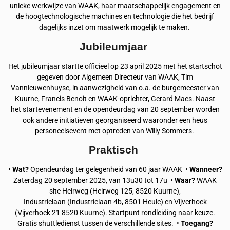
unieke werkwijze van WAAK, haar maatschappelijk engagement en
de hoogtechnologische machines en technologie die het bedrijf
dagelijks inzet om maatwerk mogelijk te maken.
Jubileumjaar
Het jubileumjaar startte officieel op 23 april 2025 met het startschot
gegeven door Algemeen Directeur van WAAK, Tim
Vannieuwenhuyse, in aanwezigheid van o.a. de burgemeester van
Kuurne, Francis Benoit en WAAK-oprichter, Gerard Maes. Naast
het startevenement en de opendeurdag van 20 september worden
ook andere initiatieven georganiseerd waaronder een heus
personeelsevent met optreden van Willy Sommers.
Praktisch
•
Wat?
Opendeurdag ter gelegenheid van 60 jaar WAAK •
Wanneer?
Zaterdag 20 september 2025, van 13u30 tot 17u •
Waar?
WAAK
site Heirweg (Heirweg 125, 8520 Kuurne),
Industrielaan (Industrielaan 4b, 8501 Heule) en Vijverhoek
(Vijverhoek 21 8520 Kuurne). Startpunt rondleiding naar keuze.
Gratis shuttledienst tussen de verschillende sites. •
Toegang?