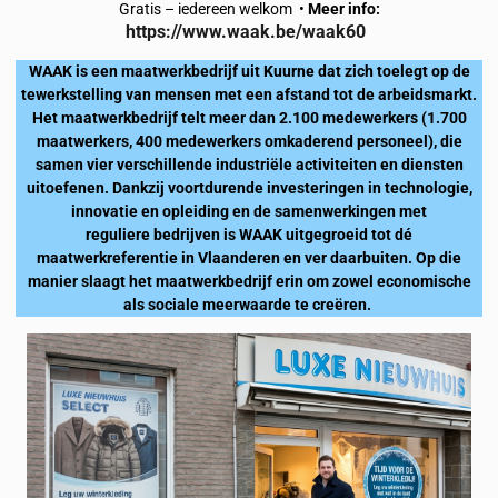
Gratis – iedereen welkom •
Meer info:
https://www.waak.be/waak60
WAAK is een maatwerkbedrijf uit Kuurne dat zich toelegt op de
tewerkstelling van mensen met een afstand tot de arbeidsmarkt.
Het maatwerkbedrijf telt meer dan 2.100 medewerkers (1.700
maatwerkers, 400 medewerkers omkaderend personeel), die
samen vier verschillende industriële activiteiten en diensten
uitoefenen. Dankzij voortdurende investeringen in technologie,
innovatie en opleiding en de samenwerkingen met
reguliere bedrijven is WAAK uitgegroeid tot dé
maatwerkreferentie in Vlaanderen en ver daarbuiten. Op die
manier slaagt het maatwerkbedrijf erin om zowel economische
als sociale meerwaarde te creëren.