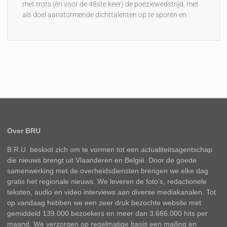
met trots (én voor de 48ste keer) de poëziewedstrijd, met
als doel aanstormende dichttalenten op te sporen en
Over BRU
B.R.U. besloot zich om te vormen tot een actualiteitsagentschap
die nieuws brengt uit Vlaanderen en België. Door de goede
samenwerking met de overheidsdiensten brengen we elke dag
gratis het regionale nieuws. We leveren de foto’s, redactionele
teksten, audio en video interviews aan diverse mediakanalen. Tot
op vandaag hebben we een zeer druk bezochte website met
gemiddeld 139.000 bezoekers en meer dan 3.666.000 hits per
maand. We verzorgen op regelmatige basis een mailing en