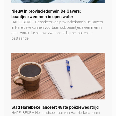
Nieuw in provinciedomein De Gavers:
baantjeszwemmen in open water
HARELBEKE – Bezoekers van provinciedomein De Gavers
in Harelbeke kunnen voortaan ook baantjes zwemmen in
open water. De nieuwe zwemzone ligt net buiten de
bestaande
Stad Harelbeke lanceert 48ste poëziewedstrijd
HARELBEKE – Het stadsbestuur van Harelbeke lanceert