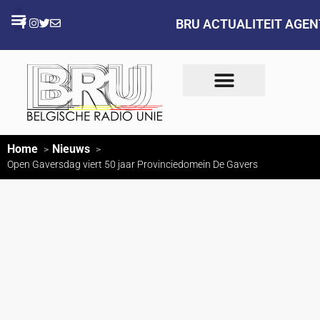
BRU ACTUALITEIT AGE
Home
Nieuws
Open Gaversdag viert 50 jaar Provinciedomein De Gavers