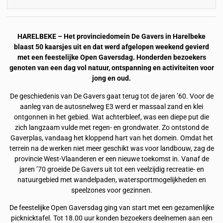
HARELBEKE – Het provinciedomein De Gavers in Harelbeke
blaast 50 kaarsjes uit en dat werd afgelopen weekend gevierd
met een feestelijke Open Gaversdag. Honderden bezoekers
genoten van een dag vol natuur, ontspanning en activiteiten voor
jong en oud.
De geschiedenis van De Gavers gaat terug tot de jaren ’60. Voor de
aanleg van de autosnelweg E3 werd er massaal zand en klei
ontgonnen in het gebied. Wat achterbleef, was een diepe put die
zich langzaam vulde met regen- en grondwater. Zo ontstond de
Gaverplas, vandaag het kloppend hart van het domein. Omdat het
terrein na de werken niet meer geschikt was voor landbouw, zag de
provincie West-Vlaanderen er een nieuwe toekomst in. Vanaf de
jaren ’70 groeide De Gavers uit tot een veelzijdig recreatie- en
natuurgebied met wandelpaden, watersportmogelijkheden en
speelzones voor gezinnen.
De feestelijke Open Gaversdag ging van start met een gezamenlijke
picknicktafel. Tot 18.00 uur konden bezoekers deelnemen aan een