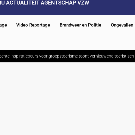
RU ACTUALITEIT AGENTSCHAP VZW
tage
Video Reportage
Brandweer en Politie
Ongevallen
ochte inspiratiebeurs voor groepstoerisme toont vernieuwend toeristisc