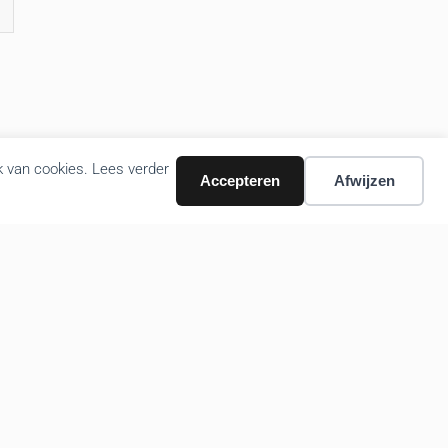
k van cookies. Lees verder
Accepteren
Afwijzen
Volg ons nieuws via email
Bevestigen