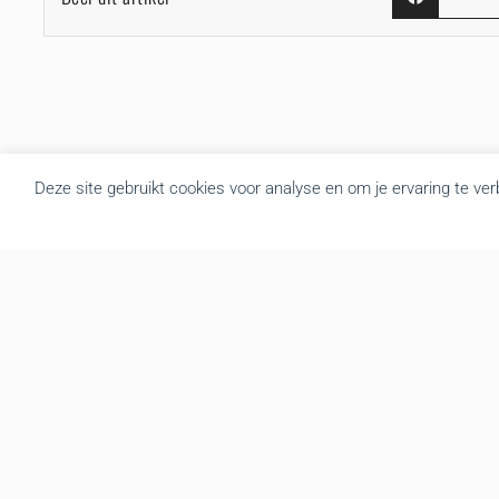
Deze site gebruikt cookies voor analyse en om je ervaring te ve
Over BRU
B.R.U. besloot zich om te vormen tot een actualiteitsagentschap
die nieuws brengt uit Vlaanderen en België. Door de goede
samenwerking met de overheidsdiensten brengen we elke dag
gratis het regionale nieuws. We leveren de foto’s, redactionele
teksten, audio en video interviews aan diverse mediakanalen. Tot
op vandaag hebben we een zeer druk bezochte website met
gemiddeld 139.000 bezoekers en meer dan 3.666.000 hits per
maand. We verzorgen op regelmatige basis een mailing en