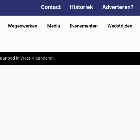
Contact
Historiek
Adverteren?
Wegenwerken
Media
Evenementen
Wedstrijden
h aanbod in West-Vlaanderen