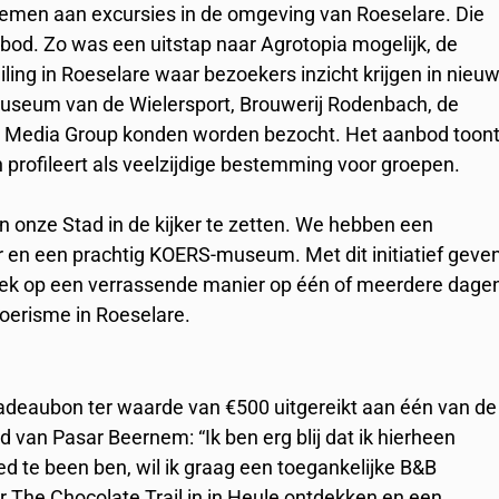
emen aan excursies in de omgeving van Roeselare. Die
nbod. Zo was een uitstap naar Agrotopia mogelijk, de
ling in Roeselare waar bezoekers inzicht krijgen in nieu
useum van de Wielersport, Brouwerij Rodenbach, de
 Media Group konden worden bezocht. Het aanbod toon
 profileert als veelzijdige bestemming voor groepen.
n onze Stad in de kijker te zetten. We hebben een
r en een prachtig KOERS-museum. Met dit initiatief geve
ek op een verrassende manier op één of meerdere dage
oerisme in Roeselare.
adeaubon ter waarde van €500 uitgereikt aan één van de
d van Pasar Beernem: “Ik ben erg blij dat ik hierheen
d te been ben, wil ik graag een toegankelijke B&B
 The Chocolate Trail in in Heule ontdekken en een