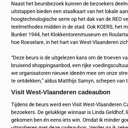
Naast het beursbezoek kunnen de bezoekers deeln
uitstappen bieden een staalkaart van het lokale aa
hoogtechnologische serre op het dak van de REO vei
teelmethodes midden in de stad. Ook KOERS, het m
Bunker 1944, het Klokkentorenmuseum en Roularta
hoe Roeselare, in het hart van West-Vlaanderen zich
“Deze beurs is de uitgelezen kans om de troeven va
bruisend shoppingaanbod, een rijke voedingscultuu
we organisatoren nieuwe ideeën mee om onze stre
te ontdekken,” aldus Matthijs Samyn, schepen van t
Visit West-Vlaanderen cadeaubon
Tijdens de beurs werd een Visit West-Vlaanderen C
bezoekers. De gelukkige winnaar is Linda Geldhof, li
gekomen ben én eens iets win. Omdat ik minder goe
uitproberen met deze cadeaubon. Verder ga ik zeker