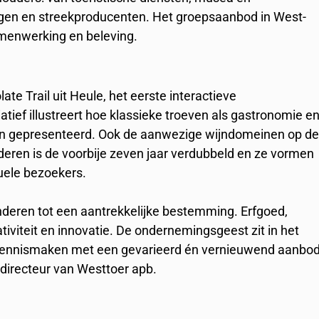
ingen en streekproducenten. Het groepsaanbod in West-
amenwerking en beleving.
te Trail uit Heule, het eerste interactieve
atief illustreert hoe klassieke troeven als gastronomie e
n gepresenteerd. Ook de aanwezige wijndomeinen op d
nderen is de voorbije zeven jaar verdubbeld en ze vormen
duele bezoekers.
nderen tot een aantrekkelijke bestemming. Erfgoed,
viteit en innovatie. De ondernemingsgeest zit in het
ennismaken met een gevarieerd én vernieuwend aanbo
n directeur van Westtoer apb.