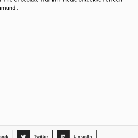
iamundi.
book
Twitter
LinkedIn