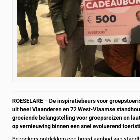
ROESELARE – De inspiratiebeurs voor groepstoeri
uit heel Vlaanderen en 72 West-Vlaamse standhoud
groeiende belangstelling voor groepsreizen en la
op vernieuwing binnen een snel evoluerend toerist
Bezoekers ontdekken een breed aanbod van standho