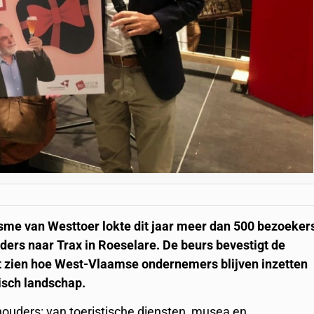
sme van Westtoer lokte dit jaar meer dan 500 bezoeker
ers naar Trax in Roeselare. De beurs bevestigt de
at zien hoe West-Vlaamse ondernemers blijven inzetten
isch landschap.
uders: van toeristische diensten, musea en