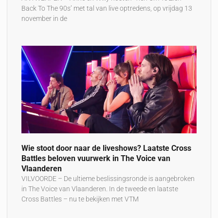
Back To The 90s’ met tal van live optredens, op vrijdag 13
november in de
Wie stoot door naar de liveshows? Laatste Cross
Battles beloven vuurwerk in The Voice van
Vlaanderen
VILVOORDE – De ultieme beslissingsronde is aangebroken
in The Voice van Vlaanderen. In de tweede en laatste
Cross Battles – nu te bekijken met VTM