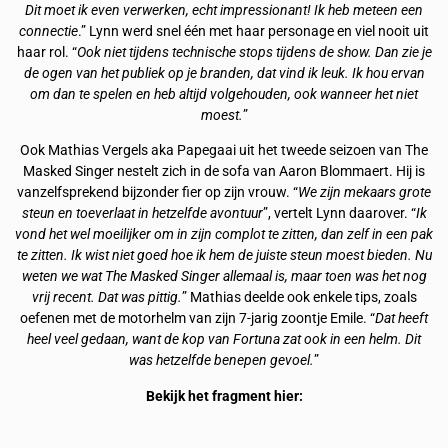
Dit moet ik even verwerken, echt impressionant! Ik heb meteen een
connectie
.” Lynn werd snel één met haar personage en viel nooit uit
haar rol. “
Ook niet tijdens technische stops tijdens de show. Dan zie je
de ogen van het publiek op je branden, dat vind ik leuk. Ik hou ervan
om dan te spelen en heb altijd volgehouden, ook wanneer het niet
moest.
”
Ook Mathias Vergels aka Papegaai uit het tweede seizoen van The
Masked Singer nestelt zich in de sofa van Aaron Blommaert. Hij is
vanzelfsprekend bijzonder fier op zijn vrouw. “
We zijn mekaars grote
steun en toeverlaat in hetzelfde avontuur
”, vertelt Lynn daarover. “
Ik
vond het wel moeilijker om in zijn complot te zitten, dan zelf in een pak
te zitten. Ik wist niet goed hoe ik hem de juiste steun moest bieden. Nu
weten we wat The Masked Singer allemaal is, maar toen was het nog
vrij recent. Dat was pittig.
” Mathias deelde ook enkele tips, zoals
oefenen met de motorhelm van zijn 7-jarig zoontje Emile. “
Dat heeft
heel veel gedaan, want de kop van Fortuna zat ook in een helm. Dit
was hetzelfde benepen gevoel.
”
Bekijk het fragment hier: