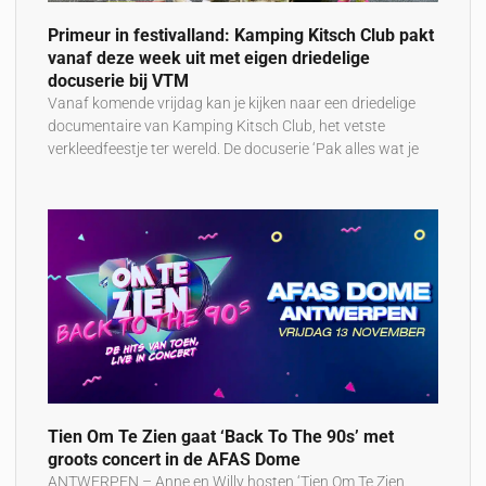
Primeur in festivalland: Kamping Kitsch Club pakt
vanaf deze week uit met eigen driedelige
docuserie bij VTM
Vanaf komende vrijdag kan je kijken naar een driedelige
documentaire van Kamping Kitsch Club, het vetste
verkleedfeestje ter wereld. De docuserie ‘Pak alles wat je
Tien Om Te Zien gaat ‘Back To The 90s’ met
groots concert in de AFAS Dome
ANTWERPEN – Anne en Willy hosten ‘Tien Om Te Zien