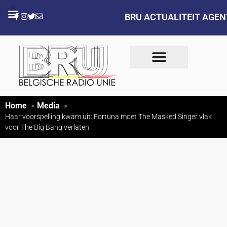
BRU ACTUALITEIT AGE
Home
Media
Haar voorspelling kwam uit: Fortuna moet The Masked Singer vlak
voor The Big Bang verlaten