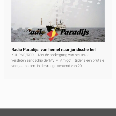
Radio Paradijs: van hemel naar juridische hel
KUURNE/RED. – Met de ondergang van het totaal
versleten zendschip de ‘MV Mi Amigo’ – tijdens een brutale
voorjaarsstorm in de vroege ochtend van 20