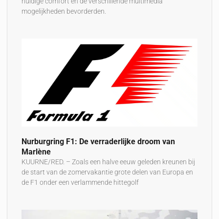
huidige comfort en de verschillende multimedia
mogelijkheden bevorderden.
Nurburgring F1: De verraderlijke droom van
Marlène
KUURNE/RED. – Zoals een halve eeuw geleden kreunen bij
de start van de zomervakantie grote delen van Europa en
de F1 onder een verlammende hittegolf