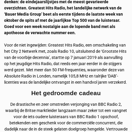
denken: de eindejaarslijstjes met de meest gevarieerde
overzichten. Greatest Hits Radio, het landelijke netwerk van de
‘Bauer Media Group’ beet als eerste tijdens de laatste week van
oktober de spits af met de jaarlijkse Top 500 van de luisteraar.
Goed voor een week nostalgie aan de lopende band met als
apotheose de verwachte nummer een.
Voor de niet ingewijden: Greatest Hits Radio, een omschakeling van
het City 2 Netwerk met, zoals Radio 10, uitsluitend de ‘Grootste Hits
van de voorbije decennia’, startte op 7 januari 2019 als aanvulling
op het jeugdige Hits Radio, dat reeds een jaar eerder in de stijgers
werd gezet. Met meer dan 50 FM-frequenties, waaronder deze van
Absolute Radio in Londen, namelijk 105,8 MHz en talrijke ‘DAB’-
licenties was de landelijke ontvangst in een handvol jaren verzekerd.
Het gedroomde cadeau
De drastische en zeer omstreden verjonging van BBC Radio 2,
waarbij de Britse marktleider langzaam maar zeker tot een vangnet
voor de iets oudere luisteraars van BBC Radio 1 opschoof,
betekenden een geschenk voor de commerciële concurrent, die
dadelijk naar de in de steek gelaten doelgroep hengelde. Vertrouwde