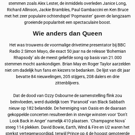
stemmen zoals Alex Lester, de inmiddels overleden Janice Long,
Richard Allinson, Jackie Brambles, Paul Gambaccini en Ken Bruce
met het zeer populaire ochtendspel ‘Popmaster’ gaven de langzaam
groeiende populariteit een spectaculaire boost.
Wie anders dan Queen
Het was trouwens de voormalige drivetime presentator bij BBC
Radio 2 Simon Mayo, die exact 50 jaar na de release ‘Bohemian
Rhapsody’ als de meest geliefde song op basis van 21.000
stemmen mocht aankondigen. Brian May en Roger Taylor aarzelden
niet om dadelijk hun fans en kiezers te bedanken. De lijst van dit jaar
bevatte 84 nieuwelingen, 205 stijgers, 208 dalers en drie
zittenblijvers.
Dat de dood van Ozzy Osbourne de samenstelling flink zou
beïnvloeden, werd duidelijk toen ‘Paranoid’ van Black Sabbath
nieuw op 182 belandde. De hereniging van Oasis en de daaraan
gekoppelde concerten resulteerden in stevige winsten voor ‘Don’t
Look Back in Anger’ namelijk 410 plaatsen. ‘Champagne Nova’
steeg 114 plekken. David Bowie, Earth, Wind & Fire en U2 waren het
sterkst vertegenwoordigd, terwijl Prince op 4 de hoogst genoteerde