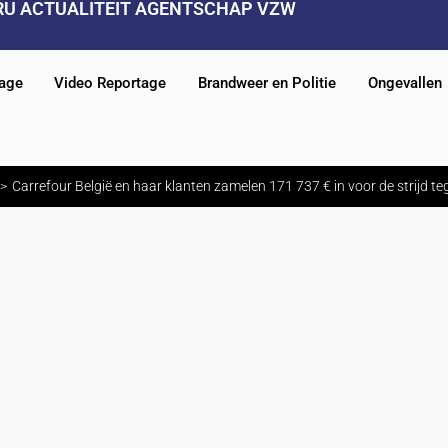
RU ACTUALITEIT AGENTSCHAP VZW
tage
Video Reportage
Brandweer en Politie
Ongevallen
Carrefour België en haar klanten zamelen 171 737 € in voor de strijd 