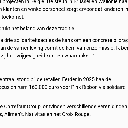
rojecten in België. De steun in Brussel en Wallonië naa
n klanten en winkelpersoneel zorgt ervoor dat kinderen i
e toekomst.
rukt het belang van deze traditie:
 drie solidariteitsacties de kans om een concrete bijdra
 aan de samenleving vormt de kern van onze missie. Ik be
kzij hun vrijgevigheid kunnen waarmaken.”
centraal stond bij de retailer. Eerder in 2025 haalde
cus en ruim 160.000 euro voor Pink Ribbon via solidaire
 de Carrefour Group, ontvingen verschillende verenigingen
Alimen’t, Nativitas en het Croix Rouge.