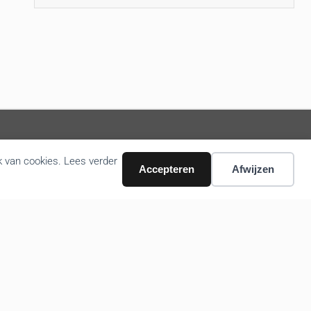
k van cookies. Lees verder
Volg ons nieuws via email
Accepteren
Afwijzen
Bevestigen