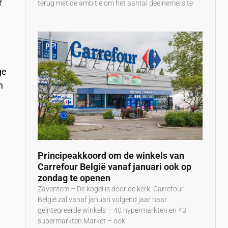
r
terug met de ambitie om het aantal deelnemers te
n
ge
n
Principeakkoord om de winkels van
Carrefour België vanaf januari ook op
zondag te openen
Zaventem – De kogel is door de kerk, Carrefour
België zal vanaf januari volgend jaar haar
geïntegreerde winkels – 40 hypermarkten en 43
supermarkten Market – ook