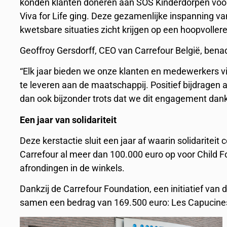
konden klanten doneren aan SOS Kinderdorpen voor p
Viva for Life ging. Deze gezamenlijke inspanning va
kwetsbare situaties zicht krijgen op een hoopvoller
Geoffroy Gersdorff, CEO van Carrefour België, benad
“Elk jaar bieden we onze klanten en medewerkers via
te leveren aan de maatschappij. Positief bijdragen
dan ook bijzonder trots dat we dit engagement dan
Een jaar van solidariteit
Deze kerstactie sluit een jaar af waarin solidariteit 
Carrefour al meer dan 100.000 euro op voor Child Fo
afrondingen in de winkels.
Dankzij de Carrefour Foundation, een initiatief van
samen een bedrag van 169.500 euro: Les Capucines, 