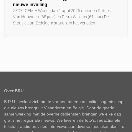
nieuwe invulling
ZEDELGEM – Woensdag 1 april 2026 openden Patrick
Van Hauwaert (65 jaar) en Petra Willems (61 jaar) De
Stoasje aan Zedelgem station. In het verleden
Over BRU
B.R.U. besloot zich om te vormen tot een actualiteitsagentschap
die nieuws brengt uit Vlaanderen en België. Door de goede
samenwerking met de overheidsdiensten brengen we elke dag
gratis het regionale nieuws. We leveren de foto’s, redactionele
teksten, audio en video interviews aan diverse mediakanalen. Tot