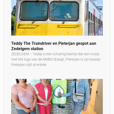
Teddy The Traindriver en Pieterjan gespot aan
Zedelgem station
ZEDELGEM – Teddy is een schattig beertje dat een truitje
met het logo van de NMBS draagt, Pieterjan is zijn baasje.
Pieterjan rijdt al enkele