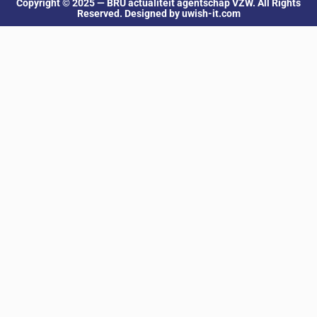
Copyright © 2025 — BRU actualiteit agentschap VZW. All Rights
Reserved. Designed by uwish-it.com