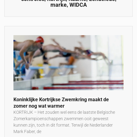
,
marke
WIDCA
Koninklijke Kortrijkse Zwemkring maakt de
zomer nog wat warmer
KORTRIJK – Het zouden wel eens de laatste Belgische
Zomerkampioenschappen zwemmen ooit geweest
kunnen zijn, toch in dit format. Terwijl de Nederlander
Mark Faber, de