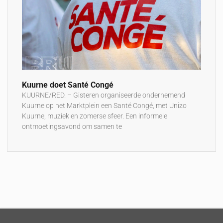
Kuurne doet Santé Congé
KUURNE/RED. – Gisteren organiseerde ondernemend
Kuurne op het Marktplein een Santé Congé, met Unizo
Kuurne, muziek en zomerse sfeer. Een informele
ontmoetingsavond om samen te