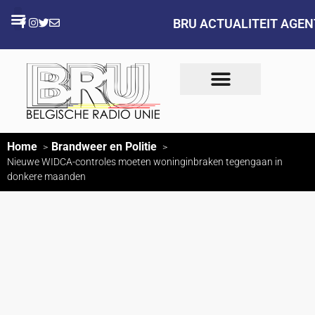
BRU ACTUALITEIT AGE
Home
Brandweer en Politie
Nieuwe WIDCA-controles moeten woninginbraken tegengaan in
donkere maanden