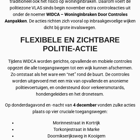
traditioneel ook het risico op woninginbraken. Daarom voert de
politiezone VLAS sinds begin november extra controleacties uit
onder de noemer
WIDCA – WoningInbraken Door Controles
Aanpakken
. De acties richten zich vooral op inbraakgevoelige wijken
dicht bij grote invalswegen.
FLEXIBELE EN ZICHTBARE
POLITIE-ACTIE
Tijdens WIDCA worden gerichte, opvallende en mobiele controles
opgezet die alle toegangswegen tot een wijk kunnen afschermen.
Zo ontstaat als het ware een “net” rond de buurt. De controles
worden uitgevoerd met een mix van opvallende en anonieme
politievoertuigen, en ondersteund door verkeersmotards,
hondengeleiders en het droneteam.
Op donderdagavond en -nacht van
4 december
vonden zulke acties
plaats op vier cruciale toegangswegen:
Morinnestraat in Kortrijk
Torkonjestraat in Marke
Doornikserijksweg in Kooigem