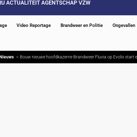
RU ACTUALITEIT AGENTSCHAP VZW
tage
Video Reportage
Brandweer en Politie
Ongevallen
Nieuws
Bouw nieuwe hoofdkazerne Brandweer Fluvia op Evolis start 