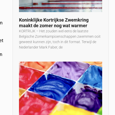
Koninklijke Kortrijkse Zwemkring
en
maakt de zomer nog wat warmer
KORTRIJK – Het zouden wel eens de laatste
Belgische Zomerkampioenschappen zwemmen ooit
et
geweest kunnen zijn, toch in dit format. Terwijl de
Nederlander Mark Faber, de
en