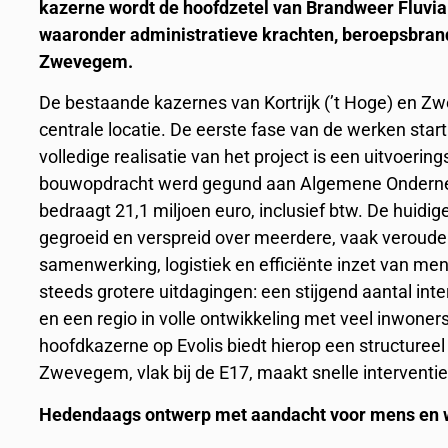
kazerne wordt de hoofdzetel van Brandweer Fluvia
waaronder administratieve krachten, beroepsbrandw
Zwevegem.
De bestaande kazernes van Kortrijk (’t Hoge) en
centrale locatie. De eerste fase van de werken star
volledige realisatie van het project is een uitvoeri
bouwopdracht werd gegund aan Algemene Ondernemi
bedraagt 21,1 miljoen euro, inclusief btw. De huidig
gegroeid en verspreid over meerdere, vaak verouder
samenwerking, logistiek en efficiënte inzet van me
steeds grotere uitdagingen: een stijgend aantal int
en een regio in volle ontwikkeling met veel inwoners
hoofdkazerne op Evolis biedt hierop een structureel
Zwevegem, vlak bij de E17, maakt snelle interventie
Hedendaags ontwerp met aandacht voor mens en 