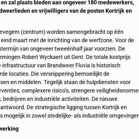
 en zal plaats bieden aan ongeveer 180 medewerkers,
eerlieden en vrijwilligers van de posten Kortrijk en
 Zwevegem (centrum) worden samengebracht op één
t eind maart met de inrichting van de werfzone. Voor de
ngstermijn van ongeveer tweeënhalf jaar voorzien. De
ngen Robert Wyckaert uit Gent. De totale kostprijs
e infrastructuur van Brandweer Fluvia is historisch
de locaties. Die versnippering bemoeilijkt de
nsen en middelen. Tegelijk staan de hulpdiensten voor
erventies, complexere risico’s, strengere veiligheidsnorm
, bedrijven en industriële activiteiten. De nieuwe
 antwoord. De strategische ligging tussen Kortrijk en
s mogelijk in zowel stedelijke- als industriële omgevinge
werking