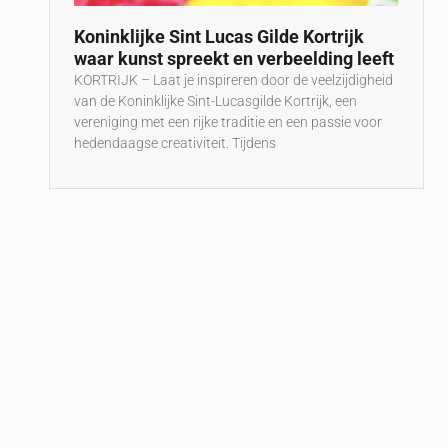
Koninklijke Sint Lucas Gilde Kortrijk
waar kunst spreekt en verbeelding leeft
KORTRIJK – Laat je inspireren door de veelzijdigheid
van de Koninklijke Sint-Lucasgilde Kortrijk, een
vereniging met een rijke traditie en een passie voor
hedendaagse creativiteit. Tijdens