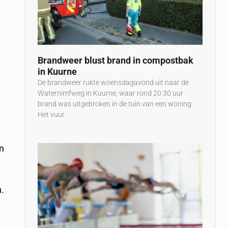
Brandweer blust brand in compostbak
in Kuurne
De brandweer rukte woensdagavond uit naar de
Waternimfweg in Kuurne, waar rond 20.30 uur
brand was uitgebroken in de tuin van een woning.
Het vuur
en
n.