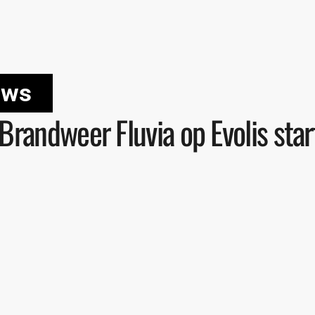
uws
randweer Fluvia op Evolis star