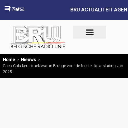
BRU ACTUALITEIT AGE
Home
Nieuws
Coca-Cola kersttruck was in Brugge voor de feestelijke afsluiting van
2025