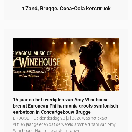
,
,
't Zand
Brugge
Coca-Cola kersttruck
15 jaar na het overlijden van Amy Winehouse
brengt European Philharmonia groots symfonisch
eerbetoon in Concertgebouw Brugge
BRUGGE – Op donderdag 23 juli 2026 was het exact
vijftien jaar geleden dat de wereld afscheid nam van Amy
Winehouse. Haar unieke stem, rauwe