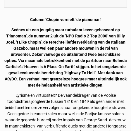
Column ‘Chopin vernielt ‘de pianoman’
Scènes uit een jeugdig maar turbulent leven gebaseerd op
‘Pianoman’, de nummer 2 uit de ‘NPO Radio 2 Top 2000’ van Billy
Joel. ‘I Like Chopin’, de terechte liefdesverklaring van de Italiaan
Gazebo, maar wel een paar andere mouwen in de rol van
uitvoerder. Zeker vanwege de uitsluitend twee beschikbare
opties: Via maximale betrokkenheid met de partituur naar Belinda
Carlisle’s ‘Heaven Is A Place On Earth’ stijgen. In het omgekeerde
geval evolueerde het richting ‘Highway To Hell’. Met dank aan
AC/DC. Een verhaal met grenzeloze hoogtes maar uiteindelijk ook
met de helaasheid van artistieke dingen.
Lyrisme en virtuositeit? De vaandeldrager van de Poolse
toondichters jongleerde tussen 1810 en 1849 als geen ander met
beide facetten om ze vervolgens naar ongekende hoogte te stuwen.
Geen gedoe in concertzalen maar wel in de Parijse knusse salons
waar de gegoede burgerij onder impuls van George Sand -de vrouw
in mannenkleren- van verbluffende duels met die andere Hongaarse