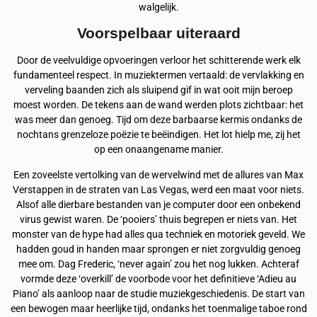
walgelijk.
Voorspelbaar uiteraard
Door de veelvuldige opvoeringen verloor het schitterende werk elk
fundamenteel respect. In muziektermen vertaald: de vervlakking en
verveling baanden zich als sluipend gif in wat ooit mijn beroep
moest worden. De tekens aan de wand werden plots zichtbaar: het
was meer dan genoeg. Tijd om deze barbaarse kermis ondanks de
nochtans grenzeloze poëzie te beëindigen. Het lot hielp me, zij het
op een onaangename manier.
Een zoveelste vertolking van de wervelwind met de allures van Max
Verstappen in de straten van Las Vegas, werd een maat voor niets.
Alsof alle dierbare bestanden van je computer door een onbekend
virus gewist waren. De ‘pooiers’ thuis begrepen er niets van. Het
monster van de hype had alles qua techniek en motoriek geveld. We
hadden goud in handen maar sprongen er niet zorgvuldig genoeg
mee om. Dag Frederic, ‘never again’ zou het nog lukken. Achteraf
vormde deze ‘overkill’ de voorbode voor het definitieve ‘Adieu au
Piano’ als aanloop naar de studie muziekgeschiedenis. De start van
een bewogen maar heerlijke tijd, ondanks het toenmalige taboe rond