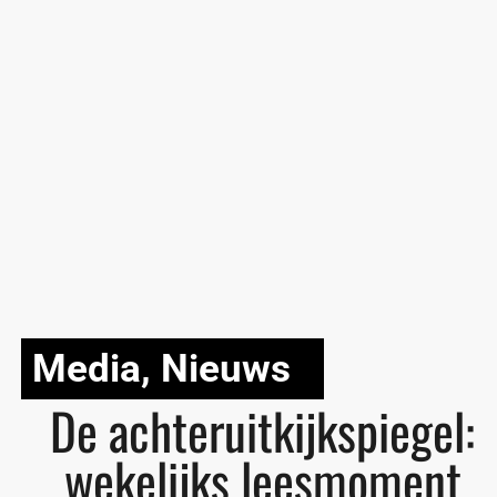
Media
,
Nieuws
De achteruitkijkspiegel:
wekelijks leesmoment