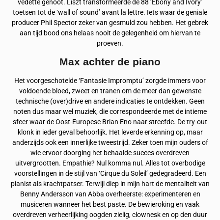
vedette genoot. Liszt transformeerde de 88 ‘Ebony and Ivory’
toetsen tot de ‘wall of sound’ avant la lettre. Iets waar de geniale
producer Phil Spector zeker van gesmuld zou hebben. Het gebrek
aan tijd bood ons helaas nooit de gelegenheid om hiervan te
proeven.
Max achter de piano
Het voorgeschotelde ‘Fantasie Impromptu’ zorgde immers voor
voldoende bloed, zweet en tranen om de meer dan gewenste
technische (over)drive en andere indicaties te ontdekken. Geen
noten dus maar wel muziek, die correspondeerde met de intieme
sfeer waar de Oost-Europese Brian Eno naar streefde. De try-out
klonk in ieder geval behoorlijk. Het leverde erkenning op, maar
anderzijds ook een innerlijke tweestrijd. Zeker toen mijn ouders of
wie ervoor doorging het behaalde succes overdreven
uitvergrootten. Empathie? Nul komma nul. Alles tot overbodige
voorstellingen in de stijl van ‘Cirque du Soleil’ gedegradeerd. Een
pianist als krachtpatser. Terwijl diep in mijn hart de mentaliteit van
Benny Andersson van Abba overheerste: experimenteren en
musiceren wanneer het best paste. De bewieroking en vaak
overdreven verheerlijking oogden zielig, clownesk en op den duur