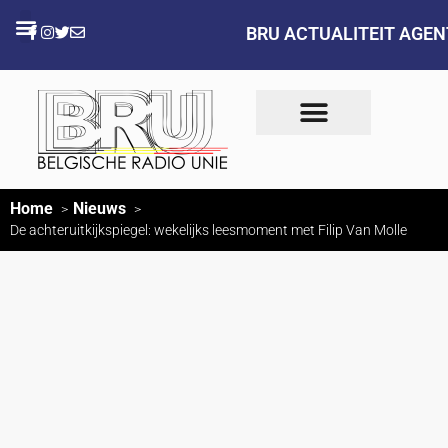
BRU ACTUALITEIT AGE
Home
Nieuws
De achteruitkijkspiegel: wekelijks leesmoment met Filip Van Molle