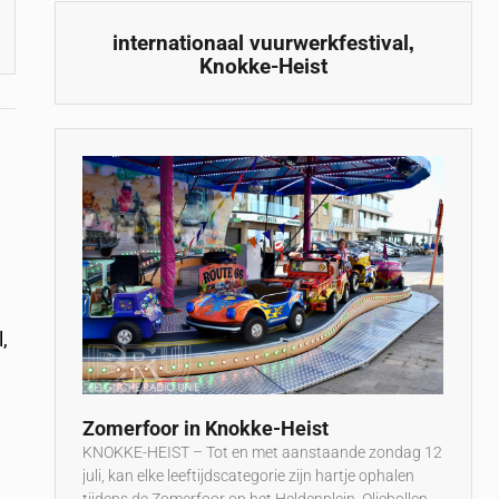
,
internationaal vuurwerkfestival
Knokke-Heist
,
Zomerfoor in Knokke-Heist
KNOKKE-HEIST – Tot en met aanstaande zondag 12
juli, kan elke leeftijdscategorie zijn hartje ophalen