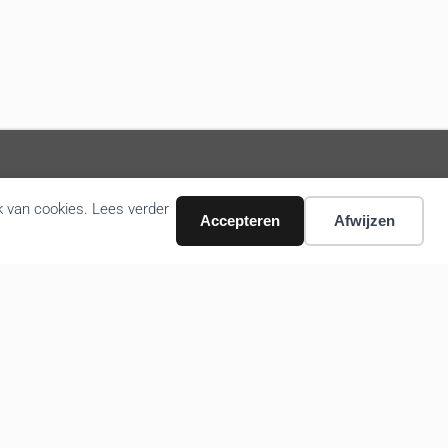
k van cookies. Lees verder
Volg ons nieuws via email
Accepteren
Afwijzen
Bevestigen