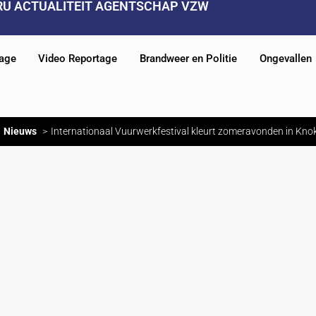
RU ACTUALITEIT AGENTSCHAP VZW
tage
Video Reportage
Brandweer en Politie
Ongevallen
Nieuws
Internationaal Vuurwerkfestival kleurt zomeravonden in Kno