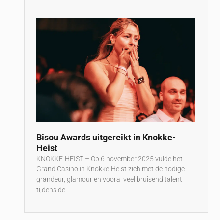
Bisou Awards uitgereikt in Knokke-
Heist
KNOKKE-HEIST – Op 6 november 2025 vulde het
Grand Casino in Knokke-Heist zich met de nodige
grandeur, glamour en vooral veel bruisend talent
tijdens de