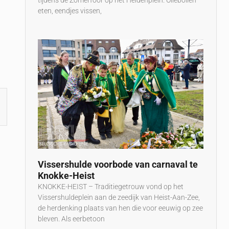
tijdens de Zomerfoor op het Heldenplein. Oliebollen
eten, eendjes vissen,
Vissershulde voorbode van carnaval te
Knokke-Heist
KNOKKE-HEIST – Traditiegetrouw vond op het
Vissershuldeplein aan de zeedijk van Heist-Aan-Zee,
de herdenking plaats van hen die voor eeuwig op zee
bleven. Als eerbetoon