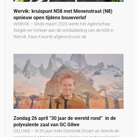
Wervik: kruispunt N58 met Menenstraat (N8)
opnieuw open tijdens bouwverlof
WERVIK – Sinds maart 2025 werkt het Agentschap
Wegen en Verkeer aan de ontdubbeling van de N58 in
Wervik. Fase 4 wordt afgerond voor de
Zondag 26 april “30 jaar de wereld rond” in de
polyvalente zaal van GC Gilwe
GELUWE – Al 30 jaar trekt Dominiek Druart uit Wervik de