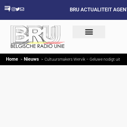
BRU ACTUALITEIT AGE
Home
Nieuws
Cultuursmakers Wervik – Geluwe nodigt uit