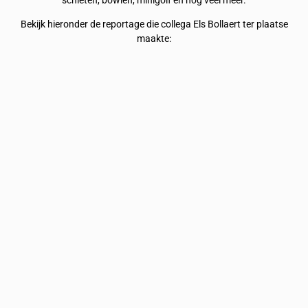
schieten, bowlen, minigolf en nog veel meer.
Bekijk hieronder de reportage die collega Els Bollaert ter plaatse
maakte: