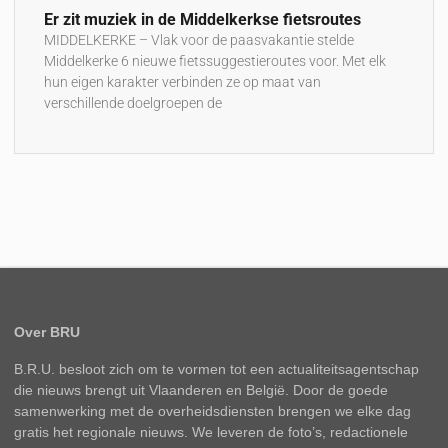
Er zit muziek in de Middelkerkse fietsroutes
MIDDELKERKE – Vlak voor de paasvakantie stelde
Middelkerke 6 nieuwe fietssuggestieroutes voor. Met elk
hun eigen karakter verbinden ze op maat van
verschillende doelgroepen de
Over BRU
B.R.U. besloot zich om te vormen tot een actualiteitsagentschap
die nieuws brengt uit Vlaanderen en België. Door de goede
samenwerking met de overheidsdiensten brengen we elke dag
gratis het regionale nieuws. We leveren de foto’s, redactionele