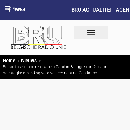
BRU ACTUALITEIT AGE
Home
Nieuws
Eerste fase tunnelrenovatie ‘t Zand in Brugge start 2 maart:
nachtelijke omleiding voor verkeer richting Oostkamp