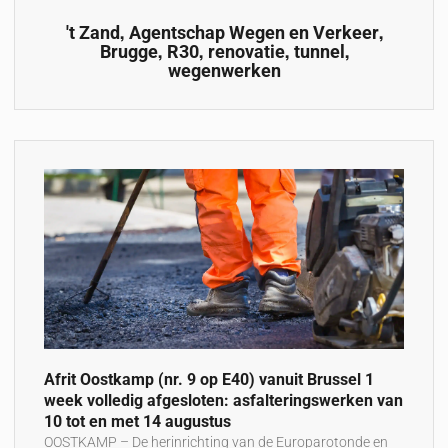
,
,
't Zand
Agentschap Wegen en Verkeer
,
,
,
,
Brugge
R30
renovatie
tunnel
wegenwerken
Afrit Oostkamp (nr. 9 op E40) vanuit Brussel 1
week volledig afgesloten: asfalteringswerken van
10 tot en met 14 augustus
OOSTKAMP – De herinrichting van de Europarotonde en