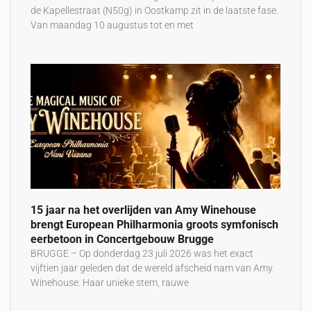
de Kapellestraat (N50g) in Oostkamp zit in de laatste fase.
Van maandag 10 augustus tot en met
15 jaar na het overlijden van Amy Winehouse
brengt European Philharmonia groots symfonisch
eerbetoon in Concertgebouw Brugge
BRUGGE – Op donderdag 23 juli 2026 was het exact
vijftien jaar geleden dat de wereld afscheid nam van Amy
Winehouse. Haar unieke stem, rauwe