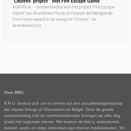
‘Citizens’ project ” met Fire Escape Game”
KORTRIJK – Gisterenavond won het project “Fire Escape
Game” van Brandweer Fluvia en Howest de felbegeerde
Fire Forum Award in de categorie ‘Citizens’. De
brandweerzone
Over BRU
B.R.U. besloot zich om te vormen tot een actualiteitsagentschap
die nieuws brengt uit Vlaanderen en België. Door de goede
samenwerking met de overheidsdiensten brengen we elke dag
gratis het regionale nieuws. We leveren de foto’s, redactionele
teksten, audio en video interviews aan diverse mediakanalen. Tot