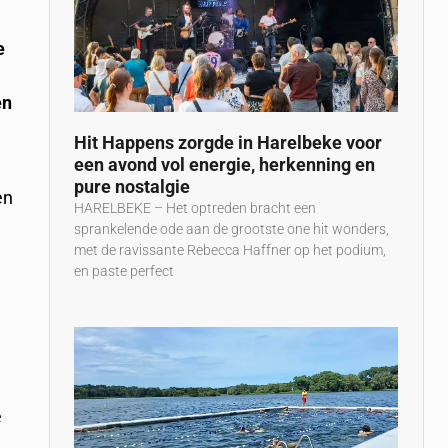
e
en
Hit Happens zorgde in Harelbeke voor
een avond vol energie, herkenning en
pure nostalgie
en
HARELBEKE – Het optreden bracht een
sprankelende ode aan de grootste one hit wonders,
met de ravissante Rebecca Haffner op het podium,
en paste perfect
g
e