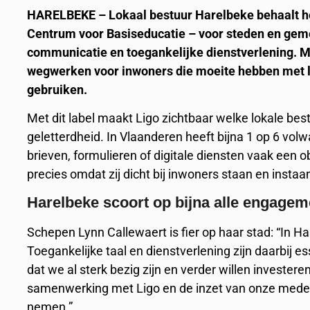
HARELBEKE – Lokaal bestuur Harelbeke behaalt he
Centrum voor Basiseducatie – voor steden en geme
communicatie en toegankelijke dienstverlening. Me
wegwerken voor inwoners die moeite hebben met lez
gebruiken.
Met dit label maakt Ligo zichtbaar welke lokale be
geletterdheid. In Vlaanderen heeft bijna 1 op 6 v
brieven, formulieren of digitale diensten vaak een o
precies omdat zij dicht bij inwoners staan en instaa
Harelbeke scoort op bijna alle engage
Schepen Lynn Callewaert is fier op haar stad: “In H
Toegankelijke taal en dienstverlening zijn daarbij e
dat we al sterk bezig zijn en verder willen investere
samenwerking met Ligo en de inzet van onze medew
nemen.”