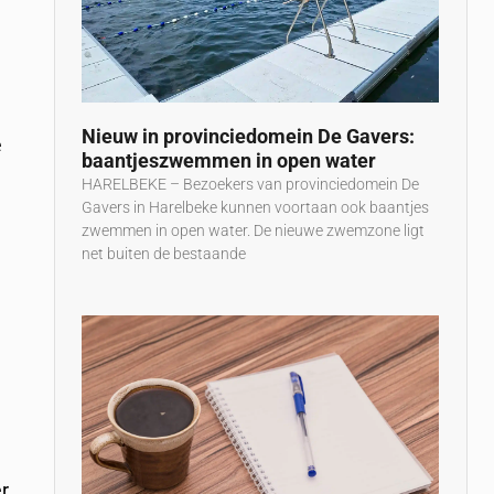
Nieuw in provinciedomein De Gavers:
e
baantjeszwemmen in open water
HARELBEKE – Bezoekers van provinciedomein De
Gavers in Harelbeke kunnen voortaan ook baantjes
zwemmen in open water. De nieuwe zwemzone ligt
net buiten de bestaande
l
r