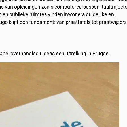
ie van opleidingen zoals computercursussen, taaltraject
en en publieke ruimtes vinden inwoners duidelijke en
o blijft een fundament: van praattafels tot praatwijzers
label overhandigd tijdens een uitreiking in Brugge.