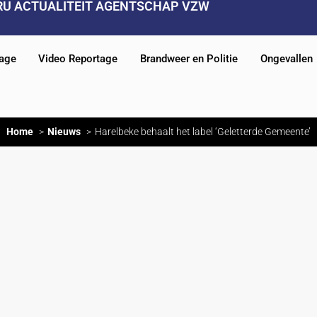
RU ACTUALITEIT AGENTSCHAP VZW
tage
Video Reportage
Brandweer en Politie
Ongevallen
Home
Nieuws
Harelbeke behaalt het label ‘Geletterde Gemeente’