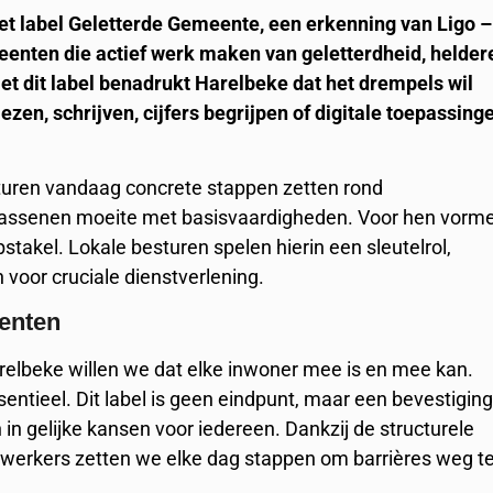
t label Geletterde Gemeente, een erkenning van Ligo –
enten die actief werk maken van geletterdheid, helder
t dit label benadrukt Harelbeke dat het drempels wil
en, schrijven, cijfers begrijpen of digitale toepassing
sturen vandaag concrete stappen zetten rond
olwassenen moeite met basisvaardigheden. Voor hen vorm
bstakel. Lokale besturen spelen hierin een sleutelrol,
n voor cruciale dienstverlening.
menten
arelbeke willen we dat elke inwoner mee is en mee kan.
ssentieel. Dit label is geen eindpunt, maar een bevestigin
n in gelijke kansen voor iedereen. Dankzij de structurele
erkers zetten we elke dag stappen om barrières weg t