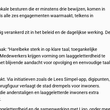
ale besturen die er minstens drie bewijzen, komen in
ls alle zes engagementen waarmaakt, telkens in
ig verankerd zit in het beleid en de dagelijkse werking. D
k: “Harelbeke sterk in op klare taal, toegankelijke
Medewerkers krijgen vorming om laaggeletterdheid te
et blijvende aandacht voor opvolging en eenvoudige taa
t. Via initiatieven zoals de Lees Simpel-app, digipunten,
 brugfiguur verlaagt de stad drempels voor inwoners.
ie anderstaligen en laaggeletterde inwoners extra
.
ggeletterdheid en de samenwerking met Ligo, onder mee