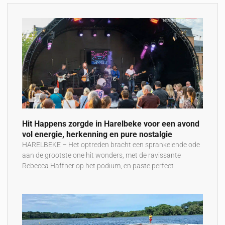
Hit Happens zorgde in Harelbeke voor een avond
vol energie, herkenning en pure nostalgie
HARELBEKE – Het optreden bracht een sprankelende ode
aan de grootste one hit wonders, met de ravissante
Rebecca Haffner op het podium, en paste perfect