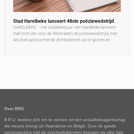
Stad Harelbeke lanceert 48ste poëziewedstrijd
HARELBEKE – Het stadsbestuur van Harelbeke lanceert
met trots (én voor de 48ste keer) de poëziewedstrijd, met
als doel aanstormende dichttalenten op te sporen en
Over BRU
B.R.U. besloot zich om te vormen tot een actualiteitsagentschap
die nieuws brengt uit Vlaanderen en België. Door de goede
samenwerking met de overheidsdiensten brengen we elke dag