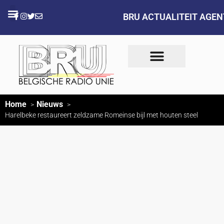
BRU ACTUALITEIT AGE
Home
Nieuws
Harelbeke restaureert zeldzame Romeinse bijl met houten steel