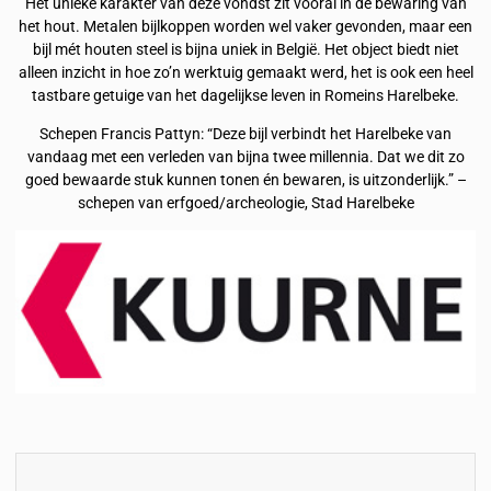
Het unieke karakter van deze vondst zit vooral in de bewaring van
het hout. Metalen bijlkoppen worden wel vaker gevonden, maar een
bijl mét houten steel is bijna uniek in België. Het object biedt niet
alleen inzicht in hoe zo’n werktuig gemaakt werd, het is ook een heel
tastbare getuige van het dagelijkse leven in Romeins Harelbeke.
Schepen Francis Pattyn: “Deze bijl verbindt het Harelbeke van
vandaag met een verleden van bijna twee millennia. Dat we dit zo
goed bewaarde stuk kunnen tonen én bewaren, is uitzonderlijk.” –
schepen van erfgoed/archeologie, Stad Harelbeke