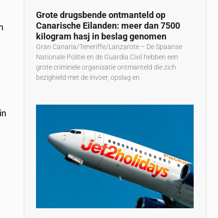
Grote drugsbende ontmanteld op
Canarische Eilanden: meer dan 7500
n
kilogram hasj in beslag genomen
Gran Canaria/Teneriffe/Lanzarote – De Spaanse
Nationale Politie en de Guardia Civil hebben een
grote criminele organisatie ontmanteld die zich
bezighield met de invoer, opslag en
e
in