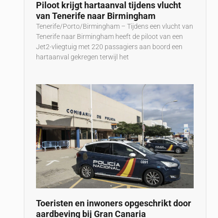
Piloot krijgt hartaanval tijdens vlucht
van Tenerife naar Birmingham
Tenerife/Porto/Birmingham – Tijdens een vlucht van
Tenerife naar Birmingham heeft de piloot van een
Jet2-vliegtuig met 220 passagiers aan boord een
hartaanval gekregen terwijl het
Toeristen en inwoners opgeschrikt door
aardbeving bij Gran Canaria