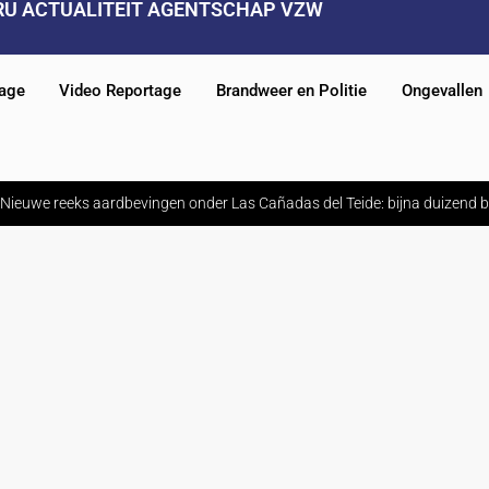
RU ACTUALITEIT AGENTSCHAP VZW
tage
Video Reportage
Brandweer en Politie
Ongevallen
Nieuwe reeks aardbevingen onder Las Cañadas del Teide: bijna duizend b