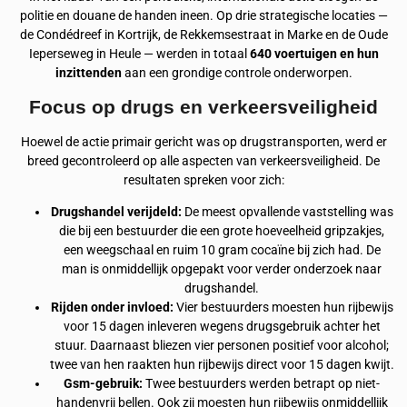
politie en douane de handen ineen. Op drie strategische locaties —
de Condédreef in Kortrijk, de Rekkemsestraat in Marke en de Oude
Ieperseweg in Heule — werden in totaal
640 voertuigen en hun
inzittenden
aan een grondige controle onderworpen.
Focus op drugs en verkeersveiligheid
Hoewel de actie primair gericht was op drugstransporten, werd er
breed gecontroleerd op alle aspecten van verkeersveiligheid. De
resultaten spreken voor zich:
Drugshandel verijdeld:
De meest opvallende vaststelling was
die bij een bestuurder die een grote hoeveelheid gripzakjes,
een weegschaal en ruim 10 gram cocaïne bij zich had. De
man is onmiddellijk opgepakt voor verder onderzoek naar
drugshandel.
Rijden onder invloed:
Vier bestuurders moesten hun rijbewijs
voor 15 dagen inleveren wegens drugsgebruik achter het
stuur. Daarnaast bliezen vier personen positief voor alcohol;
twee van hen raakten hun rijbewijs direct voor 15 dagen kwijt.
Gsm-gebruik:
Twee bestuurders werden betrapt op niet-
handenvrij bellen. Ook zij moesten hun rijbewijs onmiddellijk