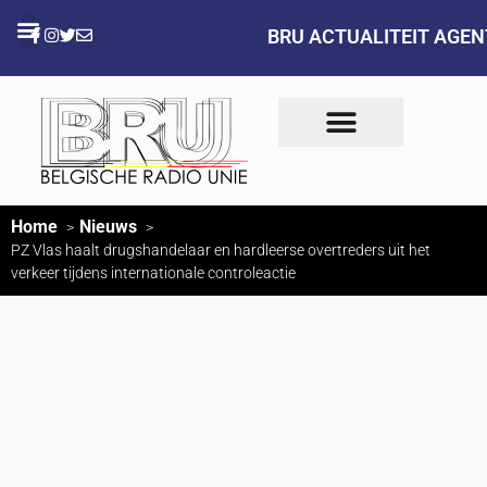
BRU ACTUALITEIT AGE
Home
Nieuws
PZ Vlas haalt drugshandelaar en hardleerse overtreders uit het
verkeer tijdens internationale controleactie