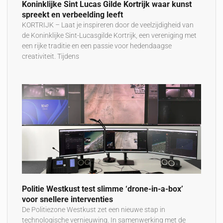
Koninklijke Sint Lucas Gilde Kortrijk waar kunst
spreekt en verbeelding leeft
KORTRIJK – Laat je inspireren door de veelzijdigheid van
de Koninklijke Sint-Lucasgilde Kortrijk, een vereniging met
een rijke traditie en een passie voor hedendaagse
creativiteit. Tijdens
Politie Westkust test slimme ‘drone-in-a-box’
voor snellere interventies
De Politiezone Westkust zet een nieuwe stap in
technologische vernieuwing. In samenwerking met de