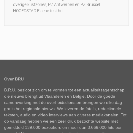
overige kustzones, PZ Antwerpen en PZ Brussel
HOOFDSTAD Elsene test het
Over BRU
B.R.U. besloot zich om te vormen tot een actualiteitsagentschap
die nieuws brengt uit Vlaanderen en België. Door de goede
samenwerking met de overheidsdiensten brengen we elke dag
gratis het regionale nieuws. We leveren de foto’s, redactionele
teksten, audio en video interviews aan diverse mediakanalen. Tot
op vandaag hebben we een zeer druk bezochte website met
gemiddeld 139.000 bezoekers en meer dan 3.666.000 hits per