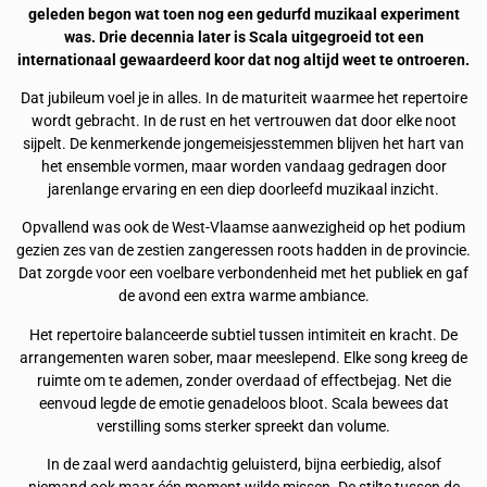
geleden begon wat toen nog een gedurfd muzikaal experiment
was. Drie decennia later is Scala uitgegroeid tot een
internationaal gewaardeerd koor dat nog altijd weet te ontroeren.
Dat jubileum voel je in alles. In de maturiteit waarmee het repertoire
wordt gebracht. In de rust en het vertrouwen dat door elke noot
sijpelt. De kenmerkende jongemeisjesstemmen blijven het hart van
het ensemble vormen, maar worden vandaag gedragen door
jarenlange ervaring en een diep doorleefd muzikaal inzicht.
Opvallend was ook de West-Vlaamse aanwezigheid op het podium
gezien zes van de zestien zangeressen roots hadden in de provincie.
Dat zorgde voor een voelbare verbondenheid met het publiek en gaf
de avond een extra warme ambiance.
Het repertoire balanceerde subtiel tussen intimiteit en kracht. De
arrangementen waren sober, maar meeslepend. Elke song kreeg de
ruimte om te ademen, zonder overdaad of effectbejag. Net die
eenvoud legde de emotie genadeloos bloot. Scala bewees dat
verstilling soms sterker spreekt dan volume.
In de zaal werd aandachtig geluisterd, bijna eerbiedig, alsof