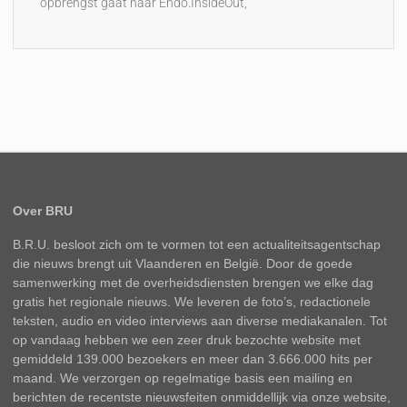
opbrengst gaat naar Endo.InsideOut,
Over BRU
B.R.U. besloot zich om te vormen tot een actualiteitsagentschap
die nieuws brengt uit Vlaanderen en België. Door de goede
samenwerking met de overheidsdiensten brengen we elke dag
gratis het regionale nieuws. We leveren de foto’s, redactionele
teksten, audio en video interviews aan diverse mediakanalen. Tot
op vandaag hebben we een zeer druk bezochte website met
gemiddeld 139.000 bezoekers en meer dan 3.666.000 hits per
maand. We verzorgen op regelmatige basis een mailing en
berichten de recentste nieuwsfeiten onmiddellijk via onze website,