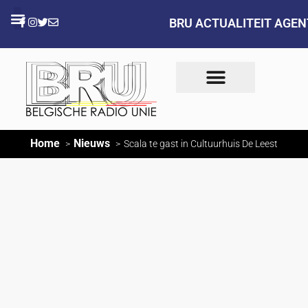
BRU ACTUALITEIT AGE
Home
Nieuws
Scala te gast in Cultuurhuis De Leest