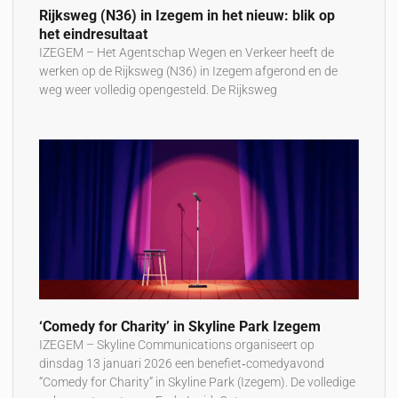
Rijksweg (N36) in Izegem in het nieuw: blik op
het eindresultaat
IZEGEM – Het Agentschap Wegen en Verkeer heeft de
werken op de Rijksweg (N36) in Izegem afgerond en de
weg weer volledig opengesteld. De Rijksweg
‘Comedy for Charity’ in Skyline Park Izegem
IZEGEM – Skyline Communications organiseert op
dinsdag 13 januari 2026 een benefiet‑comedyavond
“Comedy for Charity” in Skyline Park (Izegem). De volledige