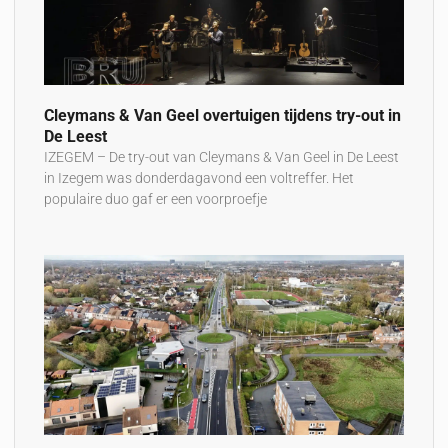
Cleymans & Van Geel overtuigen tijdens try-out in
De Leest
IZEGEM – De try-out van Cleymans & Van Geel in De Leest
in Izegem was donderdagavond een voltreffer. Het
populaire duo gaf er een voorproefje