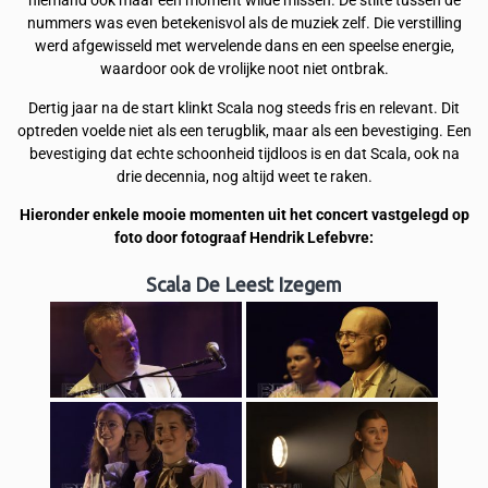
niemand ook maar één moment wilde missen. De stilte tussen de
nummers was even betekenisvol als de muziek zelf. Die verstilling
werd afgewisseld met wervelende dans en een speelse energie,
waardoor ook de vrolijke noot niet ontbrak.
Dertig jaar na de start klinkt Scala nog steeds fris en relevant. Dit
optreden voelde niet als een terugblik, maar als een bevestiging. Een
bevestiging dat echte schoonheid tijdloos is en dat Scala, ook na
drie decennia, nog altijd weet te raken.
Hieronder enkele mooie momenten uit het concert vastgelegd op
foto door fotograaf Hendrik Lefebvre:
Scala De Leest Izegem