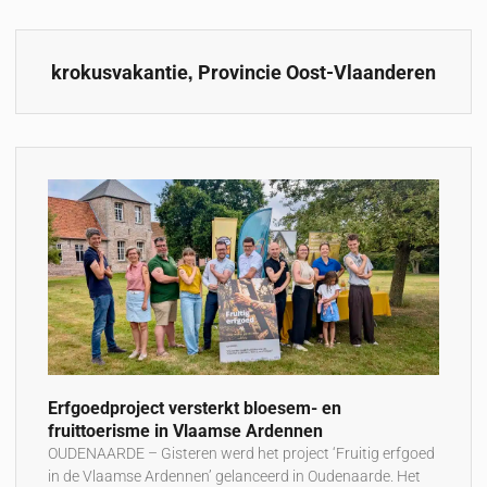
,
krokusvakantie
Provincie Oost-Vlaanderen
Erfgoedproject versterkt bloesem- en
fruittoerisme in Vlaamse Ardennen
OUDENAARDE – Gisteren werd het project ‘Fruitig erfgoed
in de Vlaamse Ardennen’ gelanceerd in Oudenaarde. Het