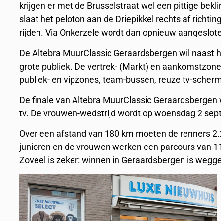
krijgen er met de Brusselstraat wel een pittige be
slaat het peloton aan de Driepikkel rechts af richt
rijden. Via Onkerzele wordt dan opnieuw aangeslote
De Altebra MuurClassic Geraardsbergen wil naast he
grote publiek. De vertrek- (Markt) en aankomstzon
publiek- en vipzones, team-bussen, reuze tv-scherm
De finale van Altebra MuurClassic Geraardsbergen w
tv. De vrouwen-wedstrijd wordt op woensdag 2 sep
Over een afstand van 180 km moeten de renners 2.2
junioren en de vrouwen werken een parcours van 11
Zoveel is zeker: winnen in Geraardsbergen is wegg