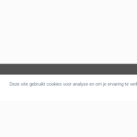
Deze site gebruikt cookies voor analyse en om je ervaring te ve
Over BRU
B.R.U. besloot zich om te vormen tot een actualiteitsagentschap
die nieuws brengt uit Vlaanderen en België. Door de goede
samenwerking met de overheidsdiensten brengen we elke dag
gratis het regionale nieuws. We leveren de foto’s, redactionele
teksten, audio en video interviews aan diverse mediakanalen. Tot
op vandaag hebben we een zeer druk bezochte website met
gemiddeld 139.000 bezoekers en meer dan 3.666.000 hits per