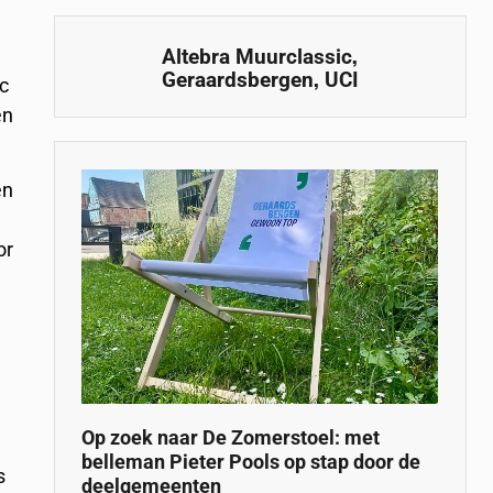
,
Altebra Muurclassic
,
Geraardsbergen
UCI
ic
en
en
or
Op zoek naar De Zomerstoel: met
belleman Pieter Pools op stap door de
s
deelgemeenten