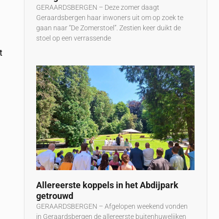
GERAARDSBERGEN – Deze zomer daagt
Geraardsbergen haar inwoners uit om op zoek te
gaan naar “De Zomerstoel”. Zestien keer duikt de
stoel op een verrassende
t
Allereerste koppels in het Abdijpark
getrouwd
GERAARDSBERGEN – Afgelopen weekend vonden
in Geraardsbergen de allereerste buitenhuwelijken