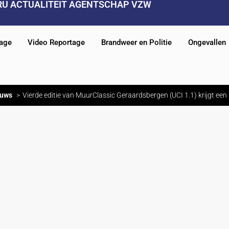
RU ACTUALITEIT AGENTSCHAP VZW
tage
Video Reportage
Brandweer en Politie
Ongevallen
uws
Vierde editie van MuurClassic Geraardsbergen (UCI 1.1) krijgt ee