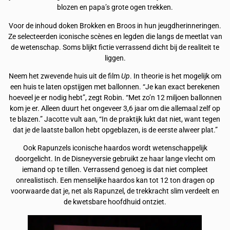
blozen en papa’s grote ogen trekken.
Voor de inhoud doken Brokken en Broos in hun jeugdherinneringen.
Ze selecteerden iconische scènes en legden die langs de meetlat van
de wetenschap. Soms blijkt fictie verrassend dicht bij de realiteit te
liggen.
Neem het zwevende huis uit de film
Up
. In theorie is het mogelijk om
een huis te laten opstijgen met ballonnen. “Je kan exact berekenen
hoeveel je er nodig hebt”, zegt Robin. “Met zo’n 12 miljoen ballonnen
kom je er. Alleen duurt het ongeveer 3,6 jaar om die allemaal zelf op
te blazen.” Jacotte vult aan, “In de praktijk lukt dat niet, want tegen
dat je de laatste ballon hebt opgeblazen, is de eerste alweer plat.”
Ook Rapunzels iconische haardos wordt wetenschappelijk
doorgelicht. In de Disneyversie gebruikt ze haar lange vlecht om
iemand op te tillen. Verrassend genoeg is dat niet compleet
onrealistisch. Een menselijke haardos kan tot 12 ton dragen op
voorwaarde dat je, net als Rapunzel, de trekkracht slim verdeelt en
de kwetsbare hoofdhuid ontziet.