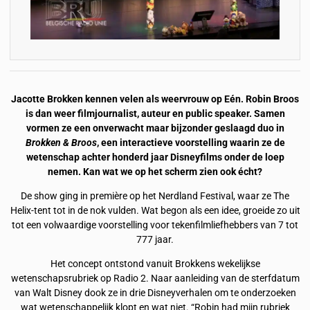
Jacotte Brokken kennen velen als weervrouw op Eén. Robin Broos
is dan weer filmjournalist, auteur en public speaker. Samen
vormen ze een onverwacht maar bijzonder geslaagd duo in
Brokken & Broos
, een interactieve voorstelling waarin ze de
wetenschap achter honderd jaar Disneyfilms onder de loep
nemen. Kan wat we op het scherm zien ook écht?
De show ging in première op het Nerdland Festival, waar ze The
Helix-tent tot in de nok vulden. Wat begon als een idee, groeide zo uit
tot een volwaardige voorstelling voor tekenfilmliefhebbers van 7 tot
777 jaar.
Het concept ontstond vanuit Brokkens wekelijkse
wetenschapsrubriek op Radio 2. Naar aanleiding van de sterfdatum
van Walt Disney dook ze in drie Disneyverhalen om te onderzoeken
wat wetenschappelijk klopt en wat niet. “Robin had mijn rubriek