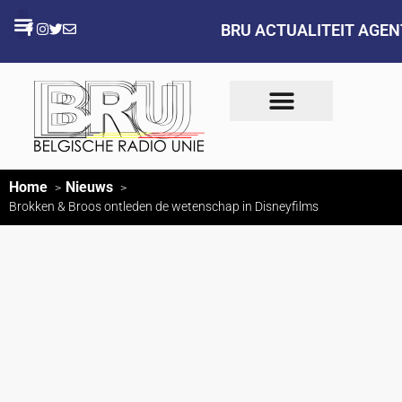
BRU ACTUALITEIT AGE
Home
Nieuws
Brokken & Broos ontleden de wetenschap in Disneyfilms