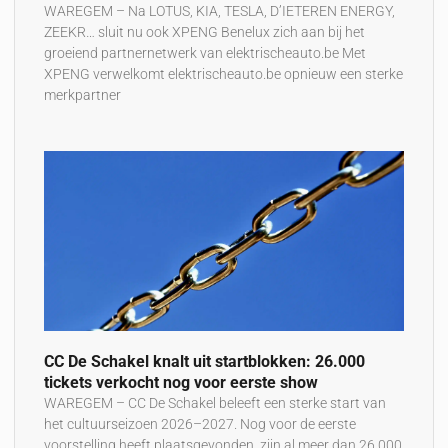
WAREGEM – Na LOTUS, KIA, TESLA, D’IETEREN ENERGY,
ZEEKR… sluit nu ook XPENG Benelux zich aan bij het
groeiend partnernetwerk van elektrischeauto.be Met
XPENG verwelkomt elektrischeauto.be opnieuw een sterke
merkpartner
CC De Schakel knalt uit startblokken: 26.000
tickets verkocht nog voor eerste show
WAREGEM – CC De Schakel beleeft een sterke start van
het cultuurseizoen 2026–2027. Nog voor de eerste
voorstelling heeft plaatsgevonden, zijn al meer dan 26.000