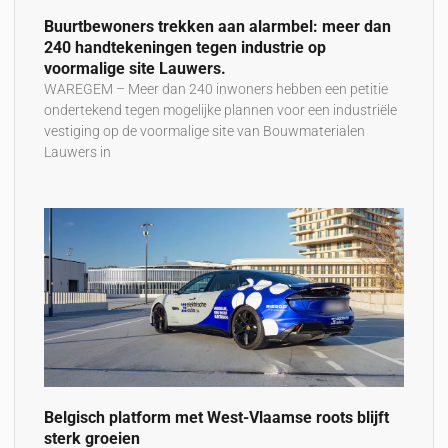
Buurtbewoners trekken aan alarmbel: meer dan
240 handtekeningen tegen industrie op
voormalige site Lauwers.
WAREGEM – Meer dan 240 inwoners hebben een petitie
ondertekend tegen mogelijke plannen voor een industriële
vestiging op de voormalige site van Bouwmaterialen
Lauwers in
Belgisch platform met West-Vlaamse roots blijft
sterk groeien