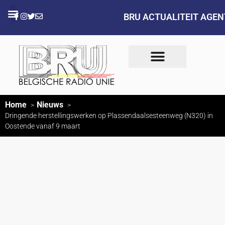
BRU ACTUALITEIT AGE
Home
Nieuws
Dringende herstellingswerken op Plassendaalsesteenweg (N320) in
Oostende vanaf 9 maart