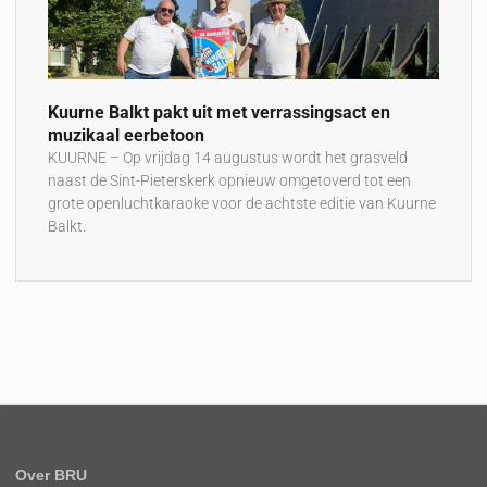
Kuurne Balkt pakt uit met verrassingsact en
muzikaal eerbetoon
KUURNE – Op vrijdag 14 augustus wordt het grasveld
naast de Sint-Pieterskerk opnieuw omgetoverd tot een
grote openluchtkaraoke voor de achtste editie van Kuurne
Balkt.
Over BRU