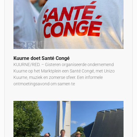
Kuurne doet Santé Congé
KUURNE/RED. – Gisteren organiseerde ondernemend
Kuurne op het Marktplein een Santé Congé, met Unizo
Kuurne, muziek en zomerse sfeer. Een informele
ontmoetingsavond om samen te