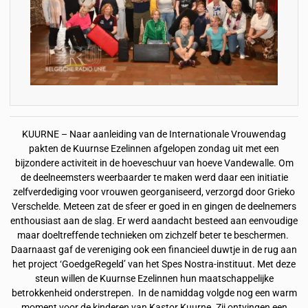
KUURNE – Naar aanleiding van de Internationale Vrouwendag
pakten de Kuurnse Ezelinnen afgelopen zondag uit met een
bijzondere activiteit in de hoeveschuur van hoeve Vandewalle. Om
de deelneemsters weerbaarder te maken werd daar een initiatie
zelfverdediging voor vrouwen georganiseerd, verzorgd door Grieko
Verschelde. Meteen zat de sfeer er goed in en gingen de deelnemers
enthousiast aan de slag. Er werd aandacht besteed aan eenvoudige
maar doeltreffende technieken om zichzelf beter te beschermen.
Daarnaast gaf de vereniging ook een financieel duwtje in de rug aan
het project ‘GoedgeRegeld’ van het Spes Nostra-instituut. Met deze
steun willen de Kuurnse Ezelinnen hun maatschappelijke
betrokkenheid onderstrepen. In de namiddag volgde nog een warm
moment voor de kinderen van Kastor Kuurne. Zij ontvingen een