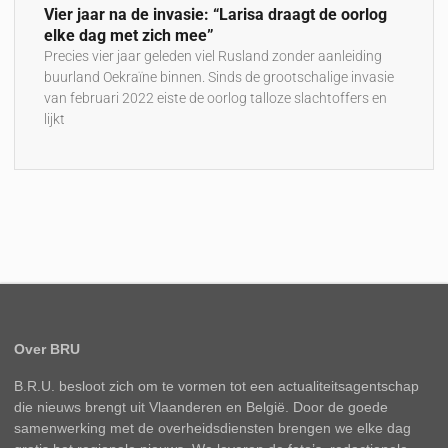
Vier jaar na de invasie: “Larisa draagt de oorlog
elke dag met zich mee”
Precies vier jaar geleden viel Rusland zonder aanleiding
buurland Oekraïne binnen. Sinds de grootschalige invasie
van februari 2022 eiste de oorlog talloze slachtoffers en
lijkt
Over BRU
B.R.U. besloot zich om te vormen tot een actualiteitsagentschap
die nieuws brengt uit Vlaanderen en België. Door de goede
samenwerking met de overheidsdiensten brengen we elke dag