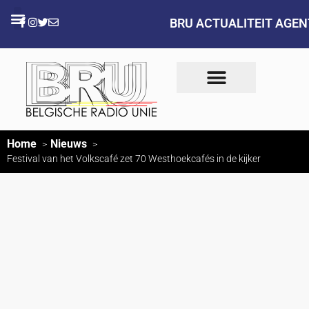
BRU ACTUALITEIT AGE
Home
Nieuws
Festival van het Volkscafé zet 70 Westhoekcafés in de kijker