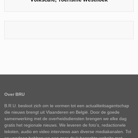
Over BRU
B.R.U. besloot zich om te vormen tot een actualiteitsagentschap
die nieuws brengt uit Vlaanderen en België. Door de goede
samenwerking met de overheidsdiensten brengen we elke dag
gratis het regionale nieuws. We leveren de foto’s, redactionele
teksten, audio en video interviews aan diverse mediakanalen. Tot