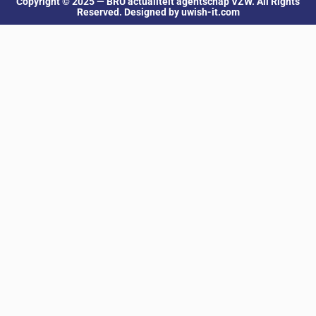
Copyright © 2025 — BRU actualiteit agentschap VZW. All Rights
Reserved. Designed by uwish-it.com