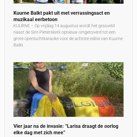
Kuurne Balkt pakt uit met verrassingsact en
muzikaal eerbetoon
KUURNE – Op vrijdag 14 augustus wordt het grasveld
naast de Sint-Pieterskerk opnieuw omgetoverd tot een
grote openluchtkaraoke voor de achtste editie van Kuurne
Balkt.
Vier jaar na de invasie: “Larisa draagt de oorlog
elke dag met zich mee”