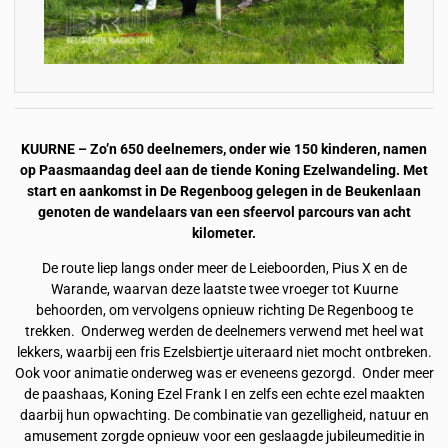
KUURNE – Zo’n 650 deelnemers, onder wie 150 kinderen, namen
op Paasmaandag deel aan de tiende Koning Ezelwandeling. Met
start en aankomst in De Regenboog gelegen in de Beukenlaan
genoten de wandelaars van een sfeervol parcours van acht
kilometer.
De route liep langs onder meer de Leieboorden, Pius X en de
Warande, waarvan deze laatste twee vroeger tot Kuurne
behoorden, om vervolgens opnieuw richting De Regenboog te
trekken. Onderweg werden de deelnemers verwend met heel wat
lekkers, waarbij een fris Ezelsbiertje uiteraard niet mocht ontbreken.
Ook voor animatie onderweg was er eveneens gezorgd. Onder meer
de paashaas, Koning Ezel Frank I en zelfs een echte ezel maakten
daarbij hun opwachting. De combinatie van gezelligheid, natuur en
amusement zorgde opnieuw voor een geslaagde jubileumeditie in