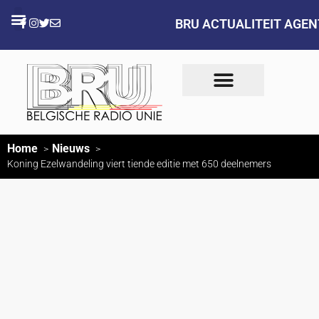
BRU ACTUALITEIT AGE
Home
Nieuws
Koning Ezelwandeling viert tiende editie met 650 deelnemers