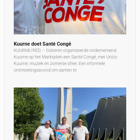
Kuurne doet Santé Congé
KUURNE/RED. – Gisteren organiseerde ondernemend
Kuurne op het Marktplein een Santé Congé, met Unizo
Kuurne, muziek en zomerse sfeer. Een informele
ontmoetingsavond om samen te