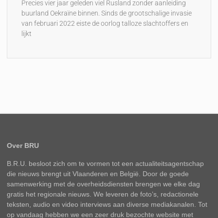
Precies vier jaar geleden viel Rusland zonder aanleiding
buurland Oekraïne binnen. Sinds de grootschalige invasie
van februari 2022 eiste de oorlog talloze slachtoffers en
lijkt
Over BRU
B.R.U. besloot zich om te vormen tot een actualiteitsagentschap
die nieuws brengt uit Vlaanderen en België. Door de goede
samenwerking met de overheidsdiensten brengen we elke dag
gratis het regionale nieuws. We leveren de foto’s, redactionele
teksten, audio en video interviews aan diverse mediakanalen. Tot
op vandaag hebben we een zeer druk bezochte website met